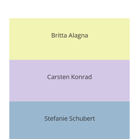
Brit­ta Alag­na
Cars­ten Kon­rad
Ste­fa­nie Schu­bert