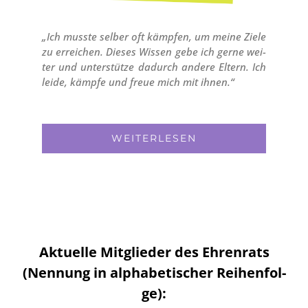
„Ich muss­te sel­ber oft kämp­fen, um mei­ne Zie­le
zu errei­chen. Die­ses Wis­sen gebe ich ger­ne wei­
ter und unter­stüt­ze dadurch ande­re Eltern. Ich
lei­de, kämp­fe und freue mich mit ihnen.“
WEI­TER­LE­SEN
Aktu­el­le Mit­glie­der des Ehren­rats
(Nen­nung in alpha­be­ti­scher Rei­hen­fol­
ge):