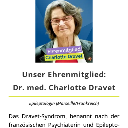
Unser Ehren­mit­glied:
Dr. med. Char­lot­te Dra­vet
Epi­lep­to­lo­gin (Marseille/​Frankreich)
Das Dra­vet-Syn­drom, benannt nach der
fran­zö­si­schen Psych­ia­te­rin und Epi­lep­to­