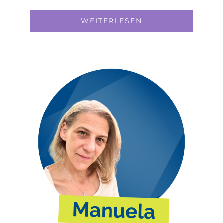
WEI­TER­LE­SEN