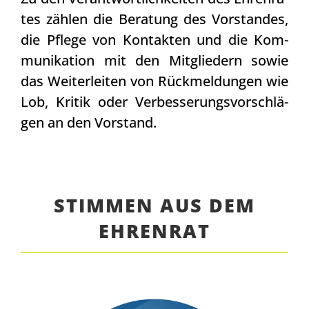
tes zäh­len die Bera­tung des Vor­stan­des,
die Pfle­ge von Kon­tak­ten und die Kom­
mu­ni­ka­ti­on mit den Mit­glie­dern sowie
das Wei­ter­lei­ten von Rück­mel­dun­gen wie
Lob, Kri­tik oder Ver­bes­se­rungs­vor­schlä­
gen an den Vor­stand.
STIM­MEN AUS DEM
EHREN­RAT