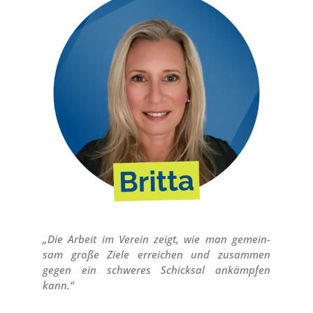
„Die Arbeit im Ver­ein zeigt, wie man gemein­
sam gro­ße Zie­le errei­chen und zusam­men
gegen ein schwe­res Schick­sal ankämp­fen
kann.“