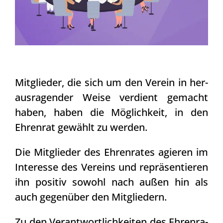
Mit­glie­der, die sich um den Ver­ein in her­
aus­ra­gen­der Wei­se ver­dient gemacht
haben, haben die Mög­lich­keit, in den
Ehren­rat gewählt zu wer­den.
Die Mit­glie­der des Ehren­ra­tes agie­ren im
Inter­es­se des Ver­eins und reprä­sen­tie­ren
ihn posi­tiv sowohl nach außen hin als
auch gegen­über den Mit­glie­dern.
Zu den Ver­ant­wort­lich­kei­ten des Ehren­ra­