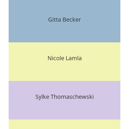
Git­ta Becker
Nico­le Lam­la
Syl­ke Tho­ma­schew­ski