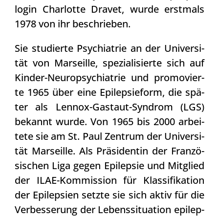
lo­gin Char­lot­te Dra­vet, wur­de erst­mals
1978 von ihr beschrie­ben.
Sie stu­dier­te Psych­ia­trie an der Uni­ver­si­
tät von Mar­seil­le, spe­zia­li­sier­te sich auf
Kin­der-Neu­ro­psych­ia­trie und pro­mo­vier­
te 1965 über eine Epi­lep­sie­form, die spä­
ter als Lenn­ox-Gastaut-Syn­drom (LGS)
bekannt wur­de. Von 1965 bis 2000 arbei­
te­te sie am St. Paul Zen­trum der Uni­ver­si­
tät Mar­seil­le. Als Prä­si­den­tin der Fran­zö­
si­schen Liga gegen Epi­lep­sie und Mit­glied
der ILAE-Kom­mis­si­on für Klas­si­fi­ka­ti­on
der Epi­lep­sien setz­te sie sich aktiv für die
Ver­bes­se­rung der Lebens­si­tua­ti­on epi­lep­