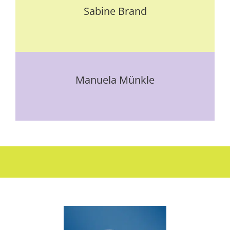
Sabi­ne Brand
Manue­la Münk­le