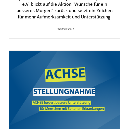
e.V. blickt auf die Aktion "Wünsche für ein
besseres Morgen“ zurück und setzt ein Zeichen
für mehr Aufmerksamkeit und Unterstützung.
Weiterlesen
Pfle­ge­neu­ord­nungs­ge­setz: ACH­SE for­dert bes­se­re Unter­stüt­zung für Men­schen mit Sel­te­nen Erkran­kun­gen