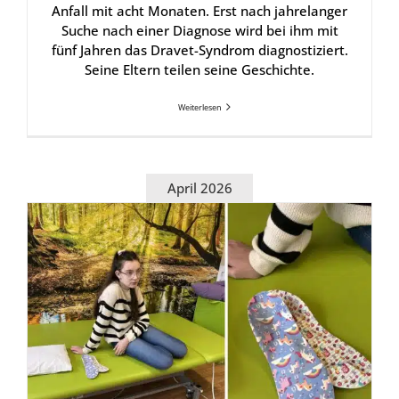
Anfall mit acht Monaten. Erst nach jahrelanger
Suche nach einer Diagnose wird bei ihm mit
fünf Jahren das Dravet-Syndrom diagnostiziert.
Seine Eltern teilen seine Geschichte.
Weiterlesen
April 2026
Ortho-Tage: Indi­vi­du­el­le Ver­sor­gung mit viel Herz