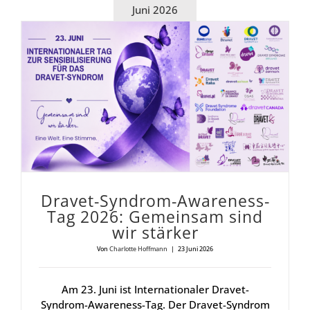
Juni 2026
Dra­vet-Syn­drom-Awa­re­ness-Tag 2026: Gemein­sam sind wir stär­ker
Dra­vet-Syn­drom-Awa­re­ness-
Tag 2026: Gemein­sam sind
wir stär­ker
Von
Charlotte Hoffmann
|
23 Juni 2026
Am 23. Juni ist Internationaler Dravet-
Syndrom-Awareness-Tag. Der Dravet-Syndrom