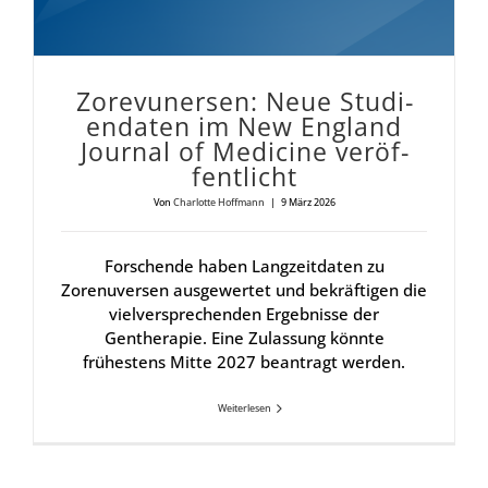
Zore­vu­n­er­sen: Neue Stu­di­
en­da­ten im New Eng­land
Jour­nal of Medi­ci­ne ver­öf­
fent­licht
Von
Charlotte Hoffmann
|
9 März 2026
Forschende haben Langzeitdaten zu
Zorenuversen ausgewertet und bekräftigen die
vielversprechenden Ergebnisse der
Gentherapie. Eine Zulassung könnte
frühestens Mitte 2027 beantragt werden.
Weiterlesen