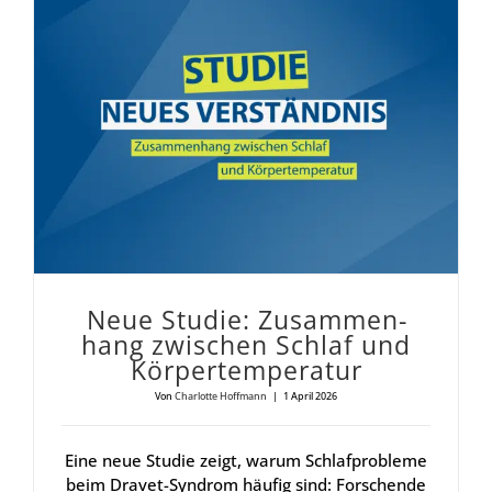
Neue Stu­die: Zusam­men­hang zwi­schen Schlaf und Kör­per­tem­pe­ra­tur
Neue Stu­die: Zusam­men­
hang zwi­schen Schlaf und
Kör­per­tem­pe­ra­tur
Von
Charlotte Hoffmann
|
1 April 2026
Eine neue Studie zeigt, warum Schlafprobleme
beim Dravet-Syndrom häufig sind: Forschende