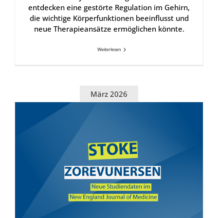
entdecken eine gestörte Regulation im Gehirn,
die wichtige Körperfunktionen beeinflusst und
neue Therapieansätze ermöglichen könnte.
Weiterlesen
März 2026
Zore­vu­n­er­sen: Neue Stu­di­en­da­ten im New Eng­land Jour­nal of Medi­ci­ne ver­öf­fent­licht