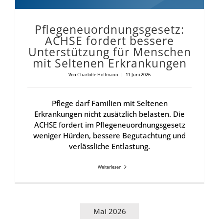
Pfle­ge­neu­ord­nungs­ge­setz:
ACH­SE for­dert bes­se­re
Unter­stüt­zung für Men­schen
mit Sel­te­nen Erkran­kun­gen
Von
Charlotte Hoffmann
|
11 Juni 2026
Pflege darf Familien mit Seltenen
Erkrankungen nicht zusätzlich belasten. Die
ACHSE fordert im Pflegeneuordnungsgesetz
weniger Hürden, bessere Begutachtung und
verlässliche Entlastung.
Weiterlesen
Mai 2026