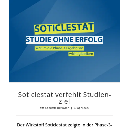
Sotic­les­tat ver­fehlt Stu­di­en­
ziel
Von
Charlotte Hoffmann
|
27 April 2026
Der Wirkstoff Soticlestat zeigte in der Phase-3-