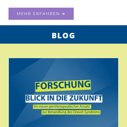
MEHR ERFAH­REN ➔
BLOG
Neue Gen­the­ra­pie im Maus­mo­dell: For­schen­de tes­ten AAV-basier­­ten Ant­a­goN­AT-Ansatz beim Dra­­vet-Syn­­­drom