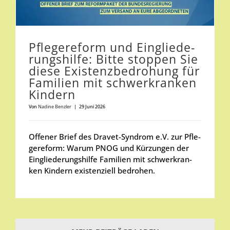
Pfle­ge­re­form und Ein­glie­de­
rungs­hil­fe: Bit­te stop­pen Sie
die­se Exis­tenz­be­dro­hung für
Fami­li­en mit schwer­kran­ken
Kin­dern
Von
Nadi­ne Benz­ler
|
29 Juni 2026
Offe­ner Brief des Dra­vet-Syn­drom e.V. zur Pfle­
ge­re­form: War­um PNOG und Kür­zun­gen der
Ein­glie­de­rungs­hil­fe Fami­li­en mit schwer­kran­
ken Kin­dern exis­ten­zi­ell bedro­hen.