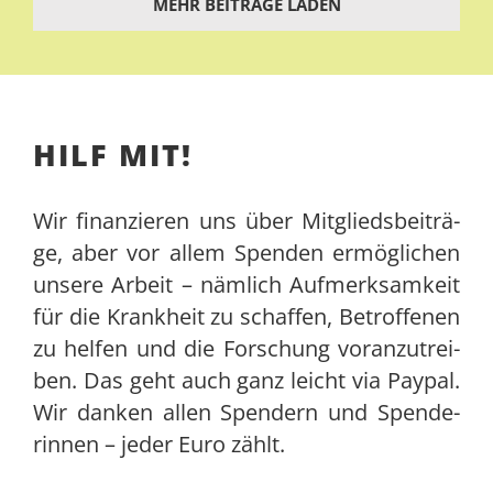
MEHR BEITRÄGE LADEN
HILF MIT!
Wir finan­zie­ren uns über Mit­glieds­bei­trä­
ge, aber vor allem Spen­den ermög­li­chen
unse­re Arbeit – näm­lich Auf­merk­sam­keit
für die Krank­heit zu schaf­fen, Betrof­fe­nen
zu hel­fen und die For­schung vor­an­zu­trei­
ben. Das geht auch ganz leicht via Pay­pal.
Wir dan­ken allen Spen­dern und Spen­de­
rin­nen – jeder Euro zählt.