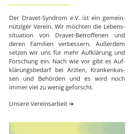
Der Dra­vet-Syn­drom e.V. ist ein gemein­
nüt­zi­ger Ver­ein. Wir möch­ten die Lebens­
si­tua­ti­on von Dra­vet-Betrof­fe­nen und
deren Fami­li­en ver­bes­sern. Außer­dem
set­zen wir uns für mehr Auf­klä­rung und
For­schung ein. Nach wie vor gibt es Auf­
klä­rungs­be­darf bei Ärz­ten, Kran­ken­kas­
sen und Behör­den und es wird noch
immer viel zu wenig geforscht.
Unse­re Ver­eins­ar­beit
➔