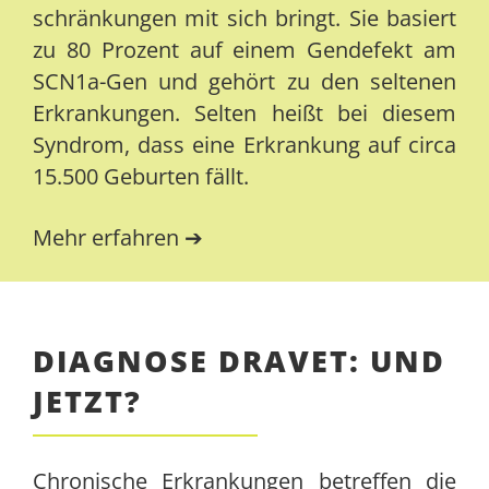
schrän­kun­gen mit sich bringt. Sie basiert
zu 80 Pro­zent auf einem Gen­de­fekt am
SCN1a-Gen und gehört zu den sel­te­nen
Erkran­kun­gen. Sel­ten heißt bei die­sem
Syn­drom, dass eine Erkran­kung auf cir­ca
15.500 Gebur­ten fällt.
Mehr erfah­ren
➔
DIA­GNO­SE DRA­VET: UND
JETZT?
Chro­ni­sche Erkran­kun­gen betref­fen die