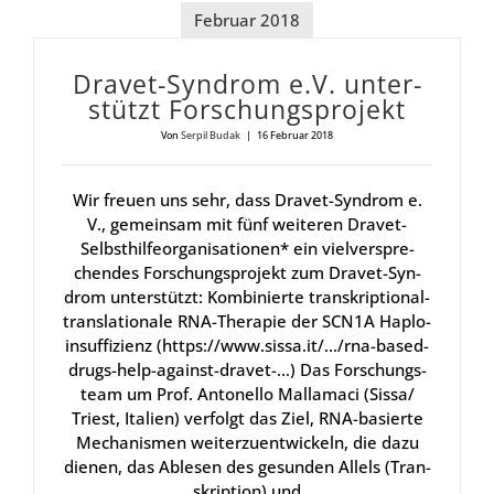
Februar 2018
Dra­vet-Syn­drom e.V. unter­
stützt For­schungs­pro­jekt
Von
Serpil Budak
|
16 Februar 2018
Wir freu­en uns sehr, dass Dra­vet-Syn­drom e.
V., gemein­sam mit fünf wei­te­ren Dra­vet-
Selbst­hil­fe­or­ga­ni­sa­tio­nen* ein viel­ver­spre­
chen­des For­schungs­pro­jekt zum Dra­vet-Syn­
drom unter­stützt: Kom­bi­nier­te tran­skrip­tio­nal-
trans­la­tio­na­le RNA-The­ra­pie der SCN1A Haplo­
in­suf­fi­zi­enz (https://www.sissa.it/…/rna-based-
drugs-help-against-dravet-…) Das For­schungs­
team um Prof. Anto­nel­lo Mall­amaci (Sissa/​
Triest, Ita­li­en) ver­folgt das Ziel, RNA-basier­te
Mecha­nis­men wei­ter­zu­ent­wi­ckeln, die dazu
die­nen, das Able­sen des gesun­den Allels (Tran­
skrip­ti­on) und