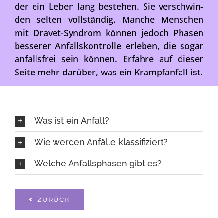
der ein Leben lang bestehen. Sie ver­schwin­
den sel­ten voll­stän­dig. Man­che Men­schen
mit Dra­vet-Syn­drom kön­nen jedoch Pha­sen
bes­se­rer Anfalls­kon­trol­le erle­ben, die sogar
anfalls­frei sein kön­nen. Erfah­re auf die­ser
Sei­te mehr dar­über, was ein Krampf­an­fall ist.
Was ist ein Anfall?
Wie wer­den Anfäl­le klas­si­fi­ziert?
Wel­che Anfalls­pha­sen gibt es?
ZURÜCK