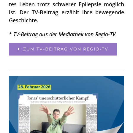
tes Leben trotz schwe­rer Epi­lep­sie mög­lich
ist. Der TV-Bei­trag erzählt ihre bewe­gen­de
Geschich­te.
*
TV-Bei­trag aus der Media­thek von Regio-TV.
ZUM TV-BEI­TRAG VON REGIO-TV