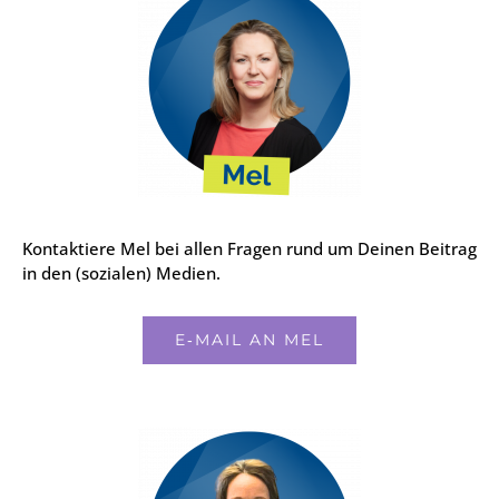
Kon­tak­tie­re Mel bei allen Fra­gen rund um Dei­nen Bei­trag
in den (sozia­len) Medi­en.
E‑MAIL AN MEL