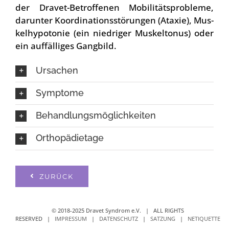
der Dra­vet-Betrof­fe­nen Mobi­li­täts­pro­ble­me,
dar­un­ter Koor­di­na­ti­ons­stö­run­gen (Ata­xie), Mus­
kel­hy­po­to­nie (ein nied­ri­ger Mus­kel­to­nus) oder
ein auf­fäl­li­ges Gang­bild.
Ursa­chen
Sym­pto­me
Behand­lungs­mög­lich­kei­ten
Ortho­pä­die­ta­ge
ZURÜCK
© 2018-2025 Dravet Syndrom e.V. | ALL RIGHTS
RESERVED |
IMPRESSUM
|
DATENSCHUTZ
|
SATZUNG
|
NETIQUETTE