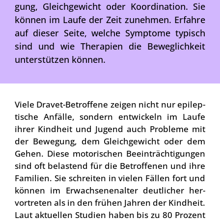
gung, Gleich­ge­wicht oder Koor­di­na­ti­on. Sie
kön­nen im Lau­fe der Zeit zuneh­men. Erfah­re
auf die­ser Sei­te, wel­che Sym­pto­me typisch
sind und wie The­ra­pien die Beweg­lich­keit
unter­stüt­zen kön­nen.
Vie­le Dra­vet-Betrof­fe­ne zei­gen nicht nur epi­lep­
ti­sche Anfäl­le, son­dern ent­wi­ckeln im Lau­fe
ihrer Kind­heit und Jugend auch Pro­ble­me mit
der Bewe­gung, dem Gleich­ge­wicht oder dem
Gehen. Die­se moto­ri­schen Beein­träch­ti­gun­gen
sind oft belas­tend für die Betrof­fe­nen und ihre
Fami­li­en. Sie schrei­ten in vie­len Fäl­len fort und
kön­nen im Erwach­se­nen­al­ter deut­li­cher her­
vor­tre­ten als in den frü­hen Jah­ren der Kind­heit.
Laut aktu­el­len Stu­di­en haben bis zu 80 Pro­zent