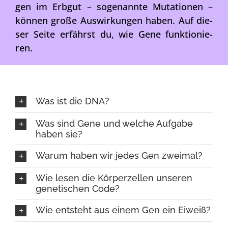
gen im Erb­gut – soge­nann­te Muta­tio­nen –
kön­nen gro­ße Aus­wir­kun­gen haben. Auf die­
ser Sei­te erfährst du, wie Gene funk­tio­nie­
ren.
Was ist die DNA?
Was sind Gene und wel­che Auf­ga­be
haben sie?
War­um haben wir jedes Gen zwei­mal?
Wie lesen die Kör­per­zel­len unse­ren
gene­ti­schen Code?
Wie ent­steht aus einem Gen ein Eiweiß?