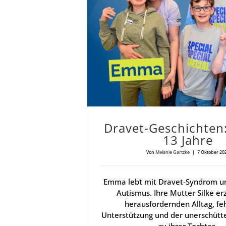
Dra­vet-Geschich­te
13 Jah­re
Von
Melanie Gartzke
|
7 Oktober 20
Emma lebt mit Dravet-Syndrom 
Autismus. Ihre Mutter Silke er
herausfordernden Alltag, fe
Unterstützung und der unerschütte
zu ihrer Tochter.