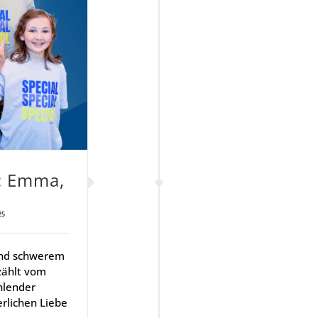
n: Emma,
25
und schwerem
zählt vom
hlender
rlichen Liebe