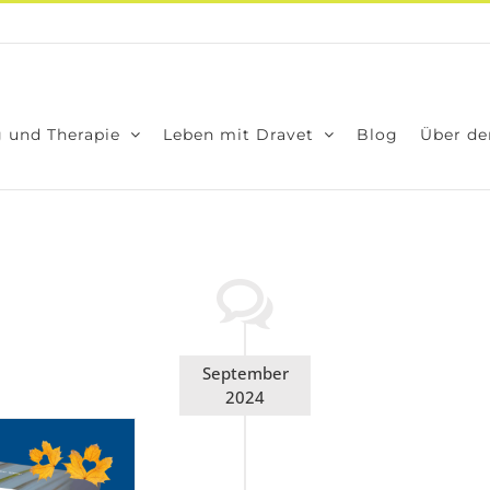
 und The­ra­pie
Leben mit Dra­vet
Blog
Über den
September
2024