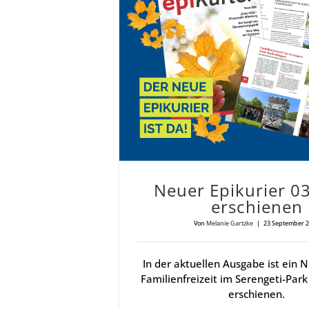
Neu­er Epi­ku­rier 
erschie­nen
Von
Melanie Gartzke
|
23 September 
In der aktuellen Ausgabe ist ein 
Familienfreizeit im Serengeti-Pa
erschienen.