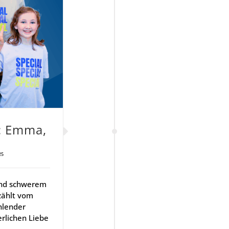
n: Emma,
25
und schwerem
zählt vom
hlender
rlichen Liebe