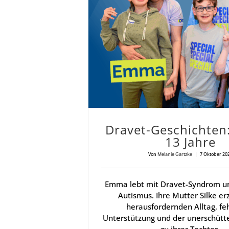
Dra­vet-Geschich­te
13 Jah­re
Von
Melanie Gartzke
|
7 Oktober 20
Emma lebt mit Dravet-Syndrom 
Autismus. Ihre Mutter Silke er
herausfordernden Alltag, fe
Unterstützung und der unerschütte
zu ihrer Tochter.