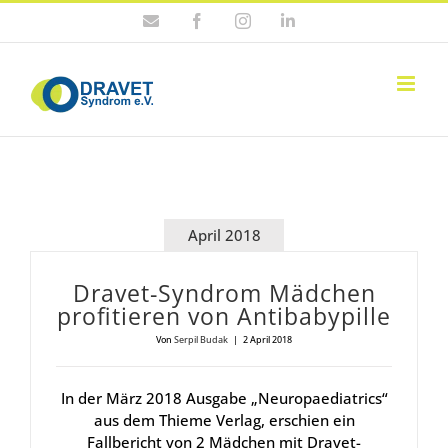
Zum
E-
Facebook
Instagram
LinkedIn
Inhalt
Mail
springen
April 2018
Dra­vet-Syn­drom Mäd­chen
pro­fi­tie­ren von Anti­ba­by­pil­le
Von
Serpil Budak
|
2 April 2018
In der März 2018 Ausgabe „Neuropaediatrics“
aus dem Thieme Verlag, erschien ein
Fallbericht von 2 Mädchen mit Dravet-