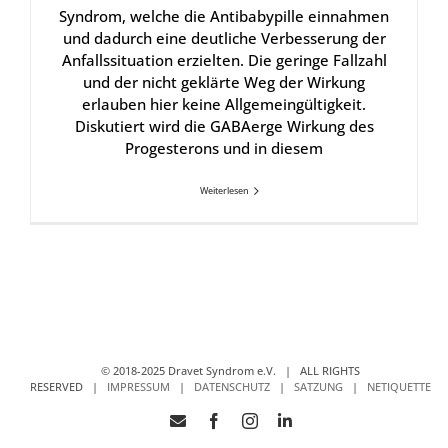
Syndrom, welche die Antibabypille einnahmen
und dadurch eine deutliche Verbesserung der
Anfallssituation erzielten. Die geringe Fallzahl
und der nicht geklärte Weg der Wirkung
erlauben hier keine Allgemeingültigkeit.
Diskutiert wird die GABAerge Wirkung des
Progesterons und in diesem
Weiterlesen
© 2018-2025 Dravet Syndrom e.V. | ALL RIGHTS
RESERVED |
IMPRESSUM
|
DATENSCHUTZ
|
SATZUNG
|
NETIQUETTE
E-
Facebook
Instagram
LinkedIn
Mail