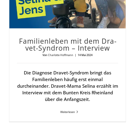
Fami­li­en­le­ben mit dem Dra­
vet-Syn­drom – Inter­view
Von
Charlotte Hoffmann
|
14 Mai 2024
Die Diagnose Dravet-Syndrom bringt das
Familienleben häufig erst einmal
durcheinander. Dravet-Mama Selina erzählt im
Interview mit dem Bunten Kreis Rheinland
über die Anfangszeit.
Weiterlesen