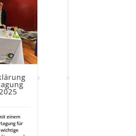
klä­rung
­ta­gung
e 2025
mit einem
rtagung für
 wichtige