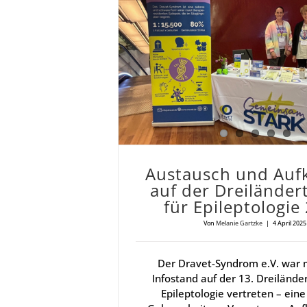
Aus­tausch und Auf­klä­rung auf der Drei­län­der­ta­gung für Epi­lep­to­lo­gie 2025
Aus­tausch und Auf­
auf der Drei­län­der
für Epi­lep­to­lo­gi
Von
Melanie Gartzke
|
4 April 2025
Der Dravet-Syndrom e.V. war 
Infostand auf der 13. Dreilände
Epileptologie vertreten – eine