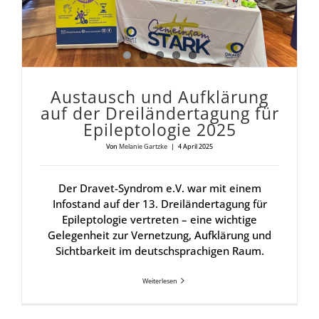
Aus­tausch und Auf­klä­rung
auf der Drei­län­der­ta­gung für
Epi­lep­to­lo­gie 2025
Von
Melanie Gartzke
|
4 April 2025
Der Dravet-Syndrom e.V. war mit einem
Infostand auf der 13. Dreiländertagung für
Epileptologie vertreten – eine wichtige
Gelegenheit zur Vernetzung, Aufklärung und
Sichtbarkeit im deutschsprachigen Raum.
Weiterlesen