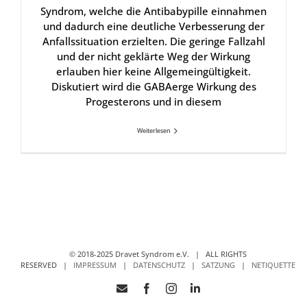
Syndrom, welche die Antibabypille einnahmen
und dadurch eine deutliche Verbesserung der
Anfallssituation erzielten. Die geringe Fallzahl
und der nicht geklärte Weg der Wirkung
erlauben hier keine Allgemeingültigkeit.
Diskutiert wird die GABAerge Wirkung des
Progesterons und in diesem
Weiterlesen
© 2018-2025 Dravet Syndrom e.V. | ALL RIGHTS
RESERVED |
IMPRESSUM
|
DATENSCHUTZ
|
SATZUNG
|
NETIQUETTE
E-
Facebook
Instagram
LinkedIn
Mail