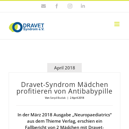
Zum
E-
Facebook
Instagram
LinkedIn
Inhalt
Mail
springen
April 2018
Dra­vet-Syn­drom Mäd­chen
pro­fi­tie­ren von Anti­ba­by­pil­le
Von
Serpil Budak
|
2 April 2018
In der März 2018 Ausgabe „Neuropaediatrics“
aus dem Thieme Verlag, erschien ein
Fallbericht von 2 Mädchen mit Dravet-