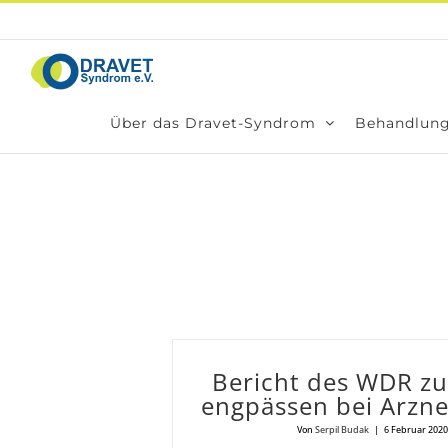
Zum
Inhalt
springen
Über das Dra­­vet-Syn­­­drom
Behand­lung
Bericht des WDR zu 
eng­päs­sen bei Arz­nei
Von
Serpil Budak
|
6 Februar 2020