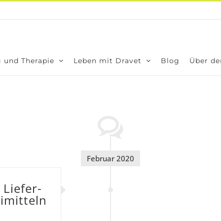
 und The­ra­pie
Leben mit Dra­vet
Blog
Über den
Februar 2020
Lie­fer­
­mit­teln