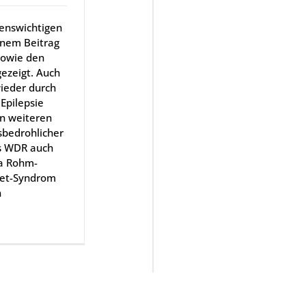
enswichtigen
nem Beitrag
sowie den
ezeigt. Auch
ieder durch
Epilepsie
n weiteren
sbedrohlicher
s WDR auch
ka Rohm-
vet-Syndrom
n