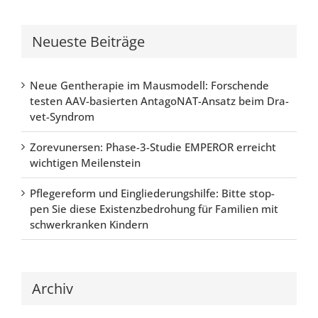
Neu­es­te Bei­trä­ge
Neue Gen­the­ra­pie im Maus­mo­dell: For­schen­de
tes­ten AAV-basier­ten Ant­agoN­AT-Ansatz beim Dra­
vet-Syn­drom
Zore­vu­n­er­sen: Pha­se-3-Stu­die EMPER­OR erreicht
wich­ti­gen Mei­len­stein
Pfle­ge­re­form und Ein­glie­de­rungs­hil­fe: Bit­te stop­
pen Sie die­se Exis­tenz­be­dro­hung für Fami­li­en mit
schwer­kran­ken Kin­dern
Archiv