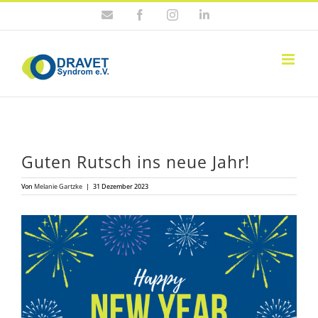
Zum
E-
Facebook
Instagram
LinkedIn
Inhalt
Mail
springen
Guten Rutsch ins neue Jahr!
Von
Melanie Gartzke
|
31 Dezember 2023
Zeige
grösseres
Bild