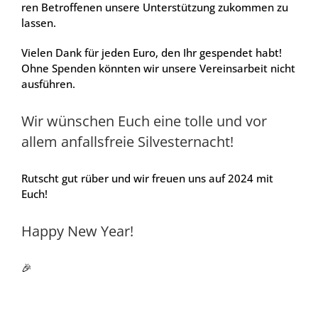
ren Betrof­fe­nen unse­re Unter­stüt­zung zukom­men zu
las­sen.
Vie­len Dank für jeden Euro, den Ihr gespen­det habt!
Ohne Spen­den könn­ten wir unse­re Ver­eins­ar­beit nicht
aus­füh­ren.
Wir wün­schen Euch eine tol­le und vor
allem anfalls­freie Sil­ves­ter­nacht!
Rutscht gut rüber und wir freu­en uns auf 2024 mit
Euch!
Hap­py New Year!
🎉