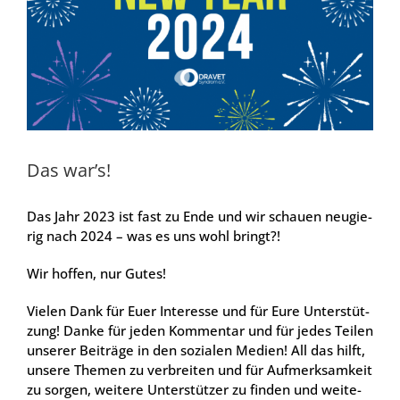
Das war’s!
Das Jahr 2023 ist fast zu Ende und wir schau­en neu­gie­
rig nach 2024 – was es uns wohl bringt?!
Wir hof­fen, nur Gutes!
Vie­len Dank für Euer Inter­es­se und für Eure Unter­stüt­
zung! Dan­ke für jeden Kom­men­tar und für jedes Tei­len
unse­rer Bei­trä­ge in den sozia­len Medi­en! All das hilft,
unse­re The­men zu ver­brei­ten und für Auf­merk­sam­keit
zu sor­gen, wei­te­re Unter­stüt­zer zu fin­den und wei­te­