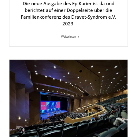
Die neue Ausgabe des EpiKurier ist da und
berichtet auf einer Doppelseite über die
Familienkonferenz des Dravet-Syndrom e.V.
2023.
Weiterlesen
DSEF vor Ort I Kon­gress IEC 2023 in Dub­lin