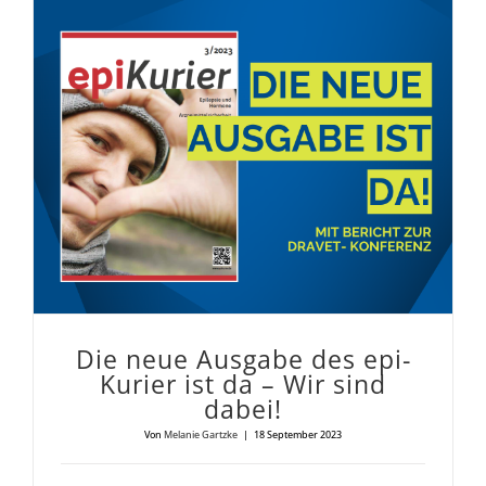
Die neue Aus­ga­be des epi­Ku­rier ist da – Wir sind dabei!
Die neue Aus­ga­be des epi­
Ku­rier ist da – Wir sind
dabei!
Von
Melanie Gartzke
|
18 September 2023