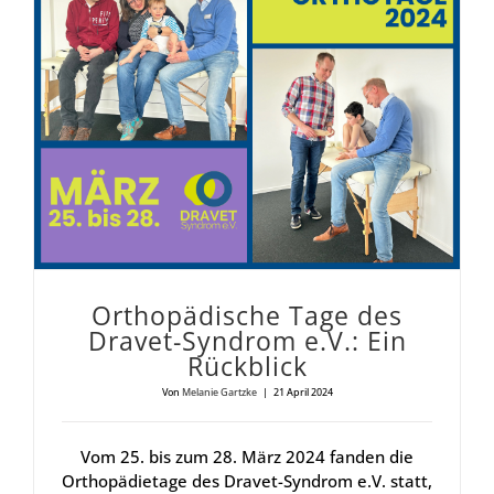
Ortho­pä­di­sche Tage des Dra­vet-Syn­drom e.V.: Ein Rück­blick
Ortho­pä­di­sche Tage des
Dra­vet-Syn­drom e.V.: Ein
Rück­blick
Von
Melanie Gartzke
|
21 April 2024
Vom 25. bis zum 28. März 2024 fanden die
Orthopädietage des Dravet-Syndrom e.V. statt,