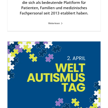
die sich als bedeutende Plattform für
Patienten, Familien und medizinisches
Fachpersonal seit 2013 etabliert haben.
Weiterlesen
Welt-Autis­mus-Tag: ASS im Kon­text des Dra­vet-Syn­droms