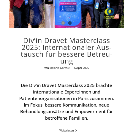
Div’in Dra­vet Mas­ter­class
2025: Inter­na­tio­na­ler Aus­
tausch für bes­se­re Betreu­
ung
Von
Melanie Gartzke
|
6 April 2025
Die Div’in Dravet Masterclass 2025 brachte
internationale Expert:innen und
Patientenorganisationen in Paris zusammen.
Im Fokus: bessere Kommunikation, neue
Behandlungsansätze und Empowerment für
betroffene Familien.
Weiterlesen