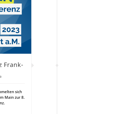
nz Frank­
23
mmelten sich
am Main zur 8.
nz.