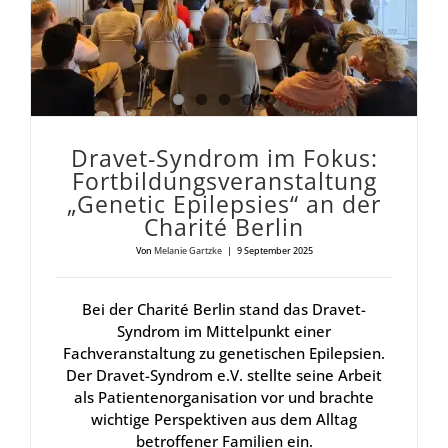
Dra­vet-Syn­drom im Fokus:
Fort­bil­dungs­ver­an­stal­tung
„Gene­tic Epi­lep­sies“ an der
Cha­ri­té Ber­lin
Von
Melanie Gartzke
|
9 September 2025
Bei der Charité Berlin stand das Dravet-
Syndrom im Mittelpunkt einer
Fachveranstaltung zu genetischen Epilepsien.
Der Dravet-Syndrom e.V. stellte seine Arbeit
als Patientenorganisation vor und brachte
wichtige Perspektiven aus dem Alltag
betroffener Familien ein.