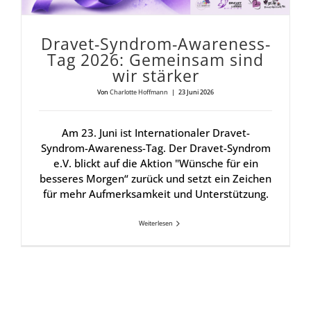
Dra­vet-Syn­drom-Awa­re­ness-
Tag 2026: Gemein­sam sind
wir stär­ker
Von
Charlotte Hoffmann
|
23 Juni 2026
Am 23. Juni ist Internationaler Dravet-
Syndrom-Awareness-Tag. Der Dravet-Syndrom
e.V. blickt auf die Aktion "Wünsche für ein
besseres Morgen“ zurück und setzt ein Zeichen
für mehr Aufmerksamkeit und Unterstützung.
Weiterlesen