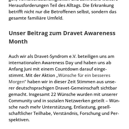
Her­aus­for­de­run­gen Teil des All­tags. Die Erkran­kung
betrifft nicht nur die Betrof­fe­nen selbst, son­dern das
gesam­te fami­liä­re Umfeld.
Unser Bei­trag zum Dra­vet Awa­re­ness
Month
Auch wir als Dra­vet-Syn­drom e.V. betei­li­gen uns am
inter­na­tio­na­len Awa­re­ness Day und haben uns ab
Anfang Juni mit einem Count­down dar­auf ein­ge­
stimmt. Mit der Akti­on
„Wün­sche für ein bes­se­res
Mor­gen“
haben wir in die­ser Zeit Stim­men aus unse­
rer deutsch­spra­chi­gen Dra­vet-Gemein­schaft sicht­bar
gemacht. Ins­ge­samt 22 Wün­sche wur­den mit unse­rer
Com­mu­ni­ty und in sozia­len Netz­wer­ken geteilt – Wün­
sche nach mehr Unter­stüt­zung, Ent­las­tung, gesell­
schaft­li­cher Teil­ha­be, Ver­ständ­nis, For­schung und Per­
spek­ti­ven.