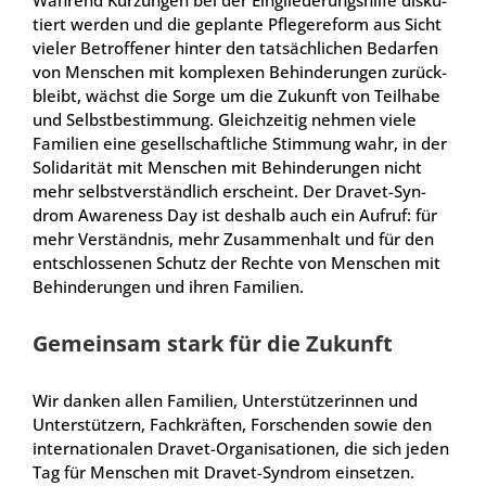
Wäh­rend Kür­zun­gen bei der Ein­glie­de­rungs­hil­fe dis­ku­
tiert wer­den und die geplan­te Pfle­ge­re­form aus Sicht
vie­ler Betrof­fe­ner hin­ter den tat­säch­li­chen Bedar­fen
von Men­schen mit kom­ple­xen Behin­de­run­gen zurück­
bleibt, wächst die Sor­ge um die Zukunft von Teil­ha­be
und Selbst­be­stim­mung. Gleich­zei­tig neh­men vie­le
Fami­li­en eine gesell­schaft­li­che Stim­mung wahr, in der
Soli­da­ri­tät mit Men­schen mit Behin­de­run­gen nicht
mehr selbst­ver­ständ­lich erscheint. Der Dra­vet-Syn­
drom Awa­re­ness Day ist des­halb auch ein Auf­ruf: für
mehr Ver­ständ­nis, mehr Zusam­men­halt und für den
ent­schlos­se­nen Schutz der Rech­te von Men­schen mit
Behin­de­run­gen und ihren Fami­li­en.
Gemein­sam stark für die Zukunft
Wir dan­ken allen Fami­li­en, Unter­stüt­ze­rin­nen und
Unter­stüt­zern, Fach­kräf­ten, For­schen­den sowie den
inter­na­tio­na­len Dra­vet-Orga­ni­sa­tio­nen, die sich jeden
Tag für Men­schen mit Dra­vet-Syn­drom ein­set­zen.