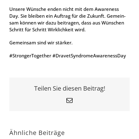
Unse­re Wün­sche enden nicht mit dem Awa­re­ness
Day. Sie blei­ben ein Auf­trag für die Zukunft. Gemein­
sam kön­nen wir dazu bei­tra­gen, dass aus Wün­schen
Schritt für Schritt Wirk­lich­keit wird.
Gemein­sam sind wir stär­ker.
#Stron­ger­Tog­e­ther #Dra­vet­Syn­dro­meA­wa­re­ness­Day
Teilen Sie diesen Beitrag!
E-
Mail
Ähnliche Beiträge