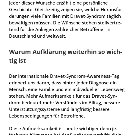
Jeder die­ser Wün­sche erzählt eine per­sön­li­che
Geschich­te. Gleich­zei­tig zei­gen sie, wel­che Her­aus­for­
de­run­gen vie­le Fami­li­en mit Dra­vet-Syn­drom täg­lich
bewäl­ti­gen müs­sen. Die Wün­sche ste­hen stell­ver­tre­
tend für die Anlie­gen zahl­rei­cher Betrof­fe­ner in
Deutsch­land und welt­weit.
War­um Auf­klä­rung wei­ter­hin so wich­
tig ist
Der Inter­na­tio­na­le Dra­vet-Syn­drom-Awa­re­ness-Tag
erin­nert uns dar­an, dass hin­ter jeder Dia­gno­se ein
Mensch, eine Fami­lie und ein indi­vi­du­el­ler Lebens­weg
ste­hen. Mehr Auf­merk­sam­keit für das Dra­vet-Syn­
drom bedeu­tet mehr Ver­ständ­nis im All­tag, bes­se­re
Unter­stüt­zungs­sys­te­me und lang­fris­tig bes­se­re
Lebens­be­din­gun­gen für Betrof­fe­ne.
Die­se Auf­merk­sam­keit ist heu­te wich­ti­ger denn je.