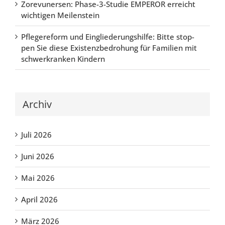
Zore­vu­n­er­sen: Pha­se-3-Stu­die EMPER­OR erreicht
wich­ti­gen Mei­len­stein
Pfle­ge­re­form und Ein­glie­de­rungs­hil­fe: Bit­te stop­
pen Sie die­se Exis­tenz­be­dro­hung für Fami­li­en mit
schwer­kran­ken Kin­dern
Archiv
Juli 2026
Juni 2026
Mai 2026
April 2026
März 2026