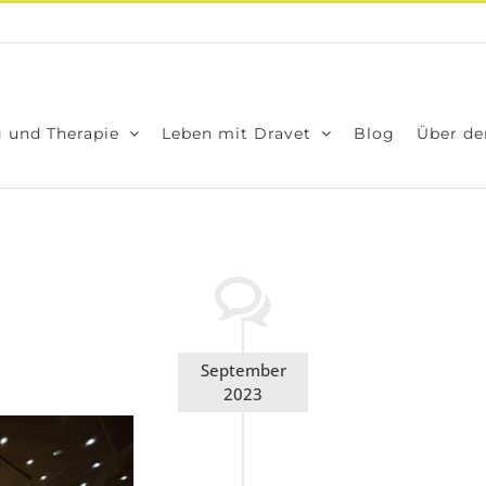
 und The­ra­pie
Leben mit Dra­vet
Blog
Über den
September
2023