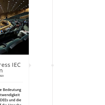
ress IEC
in
2023
ie Bedeutung
otwendigkeit
 DEEs und die
f die Ursache