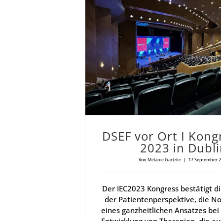
DSEF vor Ort I Kon­gress IEC 2023 in Dub­lin
DSEF vor Ort I Kon­g
2023 in Dub­l
Von
Melanie Gartzke
|
17 September 
Der IEC2023 Kongress bestätigt d
der Patientenperspektive, die N
eines ganzheitlichen Ansatzes bei
Entwicklung von Therapien, die au