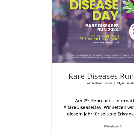
Rare Dise­a­ses Ru
Von
Melanie Gartzke
|
14 Januar 20
Am 29. Februar ist internat
#RareDiseaseDay. Wir setzen wir
diesem Jahr für seltene Erkran
Weiterlesen