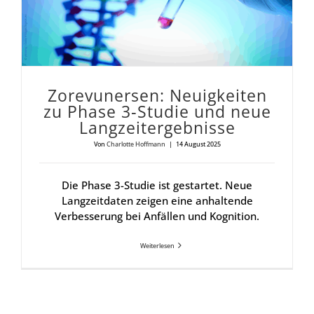
Zore­vu­n­er­sen: Neu­ig­kei­ten
zu Pha­se 3‑Studie und neue
Lang­zeit­er­geb­nis­se
Von
Charlotte Hoffmann
|
14 August 2025
Die Phase 3-Studie ist gestartet. Neue
Langzeitdaten zeigen eine anhaltende
Verbesserung bei Anfällen und Kognition.
Weiterlesen