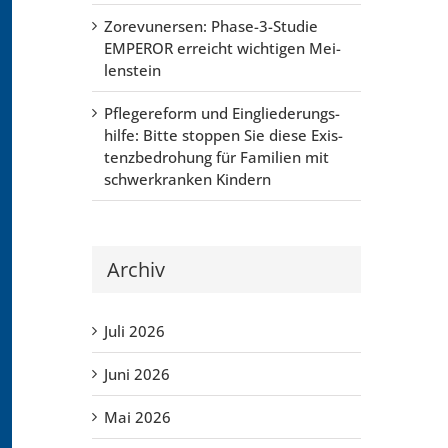
Zore­vu­n­er­sen: Pha­se-3-Stu­die
EMPER­OR erreicht wich­ti­gen Mei­
len­stein
Pfle­ge­re­form und Ein­glie­de­rungs­
hil­fe: Bit­te stop­pen Sie die­se Exis­
tenz­be­dro­hung für Fami­li­en mit
schwer­kran­ken Kin­dern
Archiv
Juli 2026
Juni 2026
Mai 2026