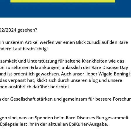
r 02/2024 gese­hen?
: In unse­rem Arti­kel wer­fen wir einen Blick zurück auf den Rare
de­re Lauf beab­sich­tigt.
sam­keit und Unter­stüt­zung für sel­te­ne Krank­hei­ten wie das
on zu sel­te­nen Erkran­kun­gen, anläss­lich des Rare Dise­a­se Day
und ist ordent­lich gewach­sen. Auch unser lie­ber Wigald Boning i
 das ver­passt hat, klickt sich durch unse­ren Blog und unse­re
n aus­führ­lich dar­über berich­tet.
 der Gesell­schaft stär­ken und gemein­sam für bes­se­re For­schu
an­gen sind, was an Spen­den beim Rare Dise­a­ses Run gesam­melt
ep­sie lest Ihr in der aktu­el­len Epi­Ku­rier-Aus­ga­be.