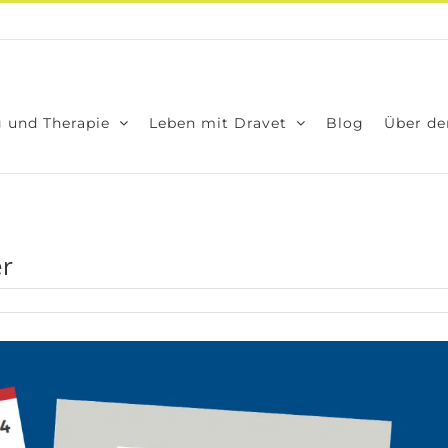
 und The­ra­pie
Leben mit Dra­vet
Blog
Über den
er