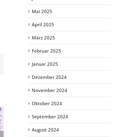
Mai 2025
April 2025
März 2025
Februar 2025
E-
Januar 2025
Mail
Dezember 2024
November 2024
Oktober 2024
September 2024
August 2024
Pfle­ge­re­form und Ein­glie­de­rungs­
Pfle­ge­neu­ord­nungs­ge­setz: ACH­SE for­dert bes­se­re Unter­stüt­zung für Men­schen mit Sel­te­nen Erkran­kun­gen