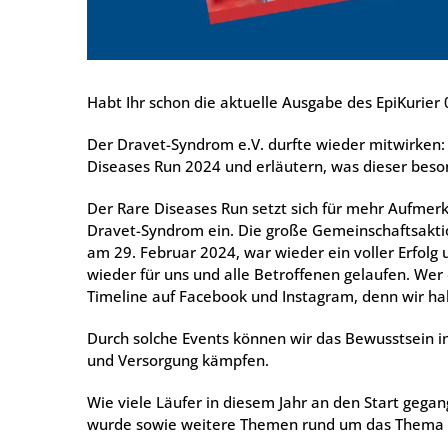
Habt Ihr schon die aktu­el­le Aus­ga­be des Epi­Ku­rie
Der Dra­vet-Syn­drom e.V. durf­te wie­der mit­wir­ken
Dise­a­ses Run 2024 und erläu­tern, was die­ser beson­
Der Rare Dise­a­ses Run setzt sich für mehr Auf­merk­
Dra­vet-Syn­drom ein. Die gro­ße Gemein­schafts­ak­ti­
am 29. Febru­ar 2024, war wie­der ein vol­ler Erfolg 
wie­der für uns und alle Betrof­fe­nen gelau­fen. Wer
Time­line auf Face­book und Insta­gram, denn wir habe
Durch sol­che Events kön­nen wir das Bewusst­sein in
und Ver­sor­gung kämp­fen.
Wie vie­le Läu­fer in die­sem Jahr an den Start geg
wur­de sowie wei­te­re The­men rund um das The­ma Epi­l