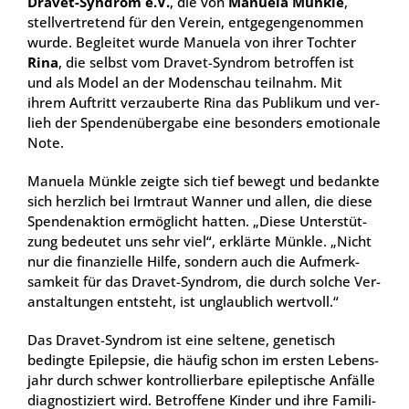
Dra­vet-Syn­drom e.V.
, die von
Manue­la Münk­le
,
stell­ver­tre­tend für den Ver­ein, ent­ge­gen­ge­nom­men
wur­de. Beglei­tet wur­de Manue­la von ihrer Toch­ter
Rina
, die selbst vom Dra­vet-Syn­drom betrof­fen ist
und als Model an der Moden­schau teil­nahm. Mit
ihrem Auf­tritt ver­zau­ber­te Rina das Publi­kum und ver­
lieh der Spen­den­über­ga­be eine beson­ders emo­tio­na­le
Note.
Manue­la Münk­le zeig­te sich tief bewegt und bedank­te
sich herz­lich bei Irm­traut Wan­ner und allen, die die­se
Spen­den­ak­ti­on ermög­licht hat­ten. „Die­se Unter­stüt­
zung bedeu­tet uns sehr viel“, erklär­te Münk­le. „Nicht
nur die finan­zi­el­le Hil­fe, son­dern auch die Auf­merk­
sam­keit für das Dra­vet-Syn­drom, die durch sol­che Ver­
an­stal­tun­gen ent­steht, ist unglaub­lich wert­voll.“
Das Dra­vet-Syn­drom ist eine sel­te­ne, gene­tisch
beding­te Epi­lep­sie, die häu­fig schon im ers­ten Lebens­
jahr durch schwer kon­trol­lier­ba­re epi­lep­ti­sche Anfäl­le
dia­gnos­ti­ziert wird. Betrof­fe­ne Kin­der und ihre Fami­li­