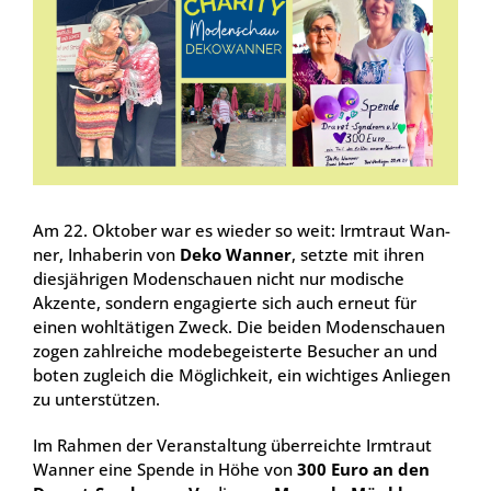
Am 22. Okto­ber war es wie­der so weit: Irm­traut Wan­
ner, Inha­be­rin von
Deko Wan­ner
, setz­te mit ihren
dies­jäh­ri­gen Moden­schau­en nicht nur modi­sche
Akzen­te, son­dern enga­gier­te sich auch erneut für
einen wohl­tä­ti­gen Zweck. Die bei­den Moden­schau­en
zogen zahl­rei­che mode­be­geis­ter­te Besu­cher an und
boten zugleich die Mög­lich­keit, ein wich­ti­ges Anlie­gen
zu unter­stüt­zen.
Im Rah­men der Ver­an­stal­tung über­reich­te Irm­traut
Wan­ner eine Spen­de in Höhe von
300 Euro an den