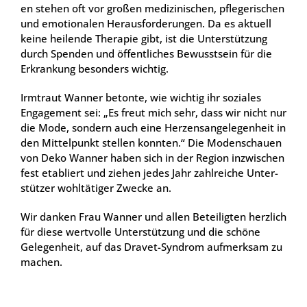
en ste­hen oft vor gro­ßen medi­zi­ni­schen, pfle­ge­ri­schen
und emo­tio­na­len Her­aus­for­de­run­gen. Da es aktu­ell
kei­ne hei­len­de The­ra­pie gibt, ist die Unter­stüt­zung
durch Spen­den und öffent­li­ches Bewusst­sein für die
Erkran­kung beson­ders wich­tig.
Irm­traut Wan­ner beton­te, wie wich­tig ihr sozia­les
Enga­ge­ment sei: „Es freut mich sehr, dass wir nicht nur
die Mode, son­dern auch eine Her­zens­an­ge­le­gen­heit in
den Mit­tel­punkt stel­len konn­ten.“ Die Moden­schau­en
von Deko Wan­ner haben sich in der Regi­on inzwi­schen
fest eta­bliert und zie­hen jedes Jahr zahl­rei­che Unter­
stüt­zer wohl­tä­ti­ger Zwe­cke an.
Wir dan­ken Frau Wan­ner und allen Betei­lig­ten herz­lich
für die­se wert­vol­le Unter­stüt­zung und die schö­ne
Gele­gen­heit, auf das Dra­vet-Syn­drom auf­merk­sam zu
machen.