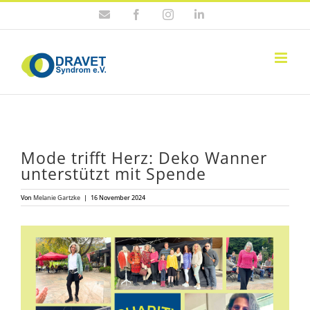
Zum
E-
Facebook
Instagram
LinkedIn
Inhalt
Mail
springen
Mode trifft Herz: Deko Wan­ner
unter­stützt mit Spen­de
Von
Melanie Gartzke
|
16 November 2024
Zeige
grösseres
Bild