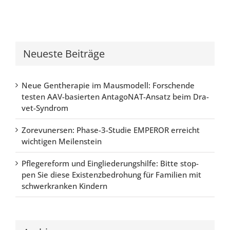
Neu­es­te Bei­trä­ge
Neue Gen­the­ra­pie im Maus­mo­dell: For­schen­de
tes­ten AAV-basier­ten Ant­agoN­AT-Ansatz beim Dra­
vet-Syn­drom
Zore­vu­n­er­sen: Pha­se-3-Stu­die EMPER­OR erreicht
wich­ti­gen Mei­len­stein
Pfle­ge­re­form und Ein­glie­de­rungs­hil­fe: Bit­te stop­
pen Sie die­se Exis­tenz­be­dro­hung für Fami­li­en mit
schwer­kran­ken Kin­dern