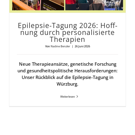
Epi­lep­sie-Tagung 2026: Hoff­
nung durch per­so­na­li­sier­te
The­ra­pien
Von
Nadine Benzler
|
26 Juni 2026
Neue Therapieansätze, genetische Forschung
und gesundheitspolitische Herausforderungen:
Unser Rückblick auf die Epilepsie-Tagung in
Würzburg.
Weiterlesen