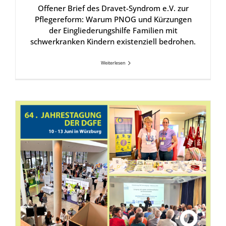
Offener Brief des Dravet-Syndrom e.V. zur
Pflegereform: Warum PNOG und Kürzungen
der Eingliederungshilfe Familien mit
schwerkranken Kindern existenziell bedrohen.
Weiterlesen
Epi­lep­sie-Tagung 2026: Hoff­nung durch per­so­na­li­sier­te The­ra­pien