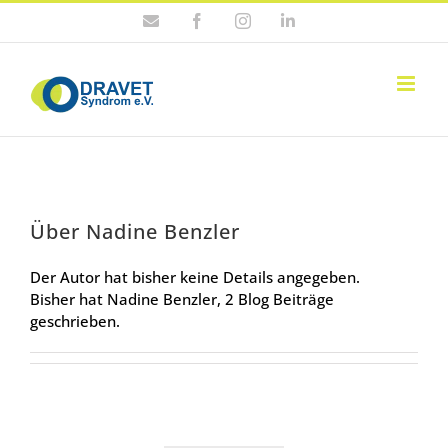
Zum
E-
Facebook
Instagram
LinkedIn
Inhalt
Mail
springen
Über
Nadine Benzler
Der Autor hat bisher keine Details angegeben.
Bisher hat Nadine Benzler, 2 Blog Beiträge
geschrieben.