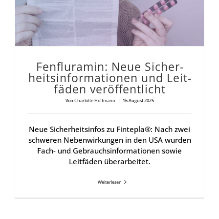
Fen­flu­ra­min: Neue Sicher­
heits­in­for­ma­tio­nen und Leit­
fä­den ver­öf­fent­licht
Von
Charlotte Hoffmann
|
16 August 2025
Neue Sicherheitsinfos zu Fintepla®: Nach zwei
schweren Nebenwirkungen in den USA wurden
Fach- und Gebrauchsinformationen sowie
Leitfäden überarbeitet.
Weiterlesen