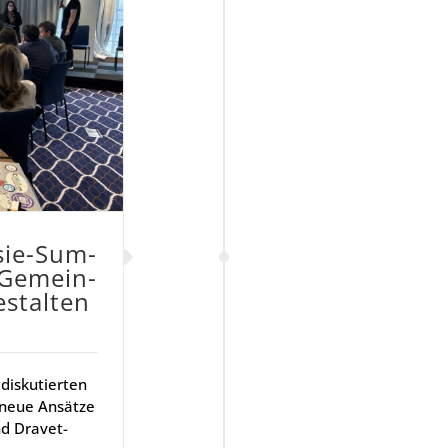
­sie-Sum­
 Gemein­
stal­ten
diskutierten
 neue Ansätze
nd Dravet-