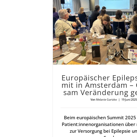
Euro­päi­scher Epi­lep­sie-Sum­mit in Ams­ter­dam – Gemein­sam Ver­än­de­rung gestal­ten
Euro­päi­scher Epi­lep
mit in Ams­ter­dam –
sam Ver­än­de­rung ge
Von
Melanie Gartzke
|
19 Juni 2025
Beim europäischen Summit 2025 
Patient:innenorganisationen über
zur Versorgung bei Epilepsie u