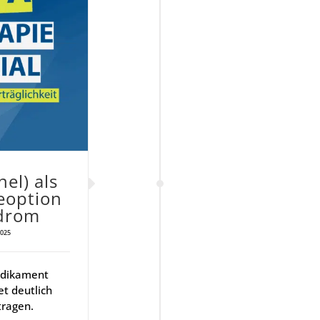
el) als
­op­ti­on
­drom
2025
edikament
t deutlich
tragen.