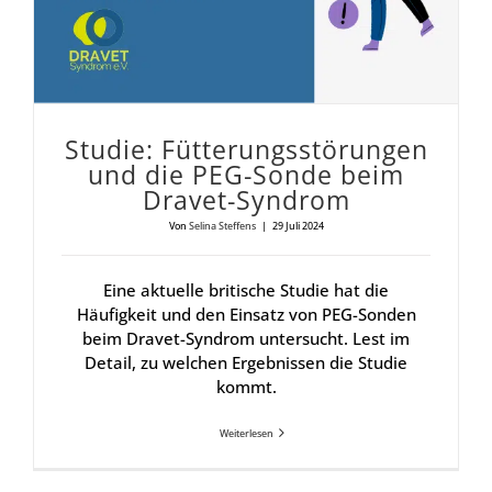
Stu­die: Füt­te­rungs­stö­run­gen
und die PEG-Son­de beim
Dra­vet-Syn­drom
Von
Selina Steffens
|
29 Juli 2024
Eine aktuelle britische Studie hat die
Häufigkeit und den Einsatz von PEG-Sonden
beim Dravet-Syndrom untersucht. Lest im
Detail, zu welchen Ergebnissen die Studie
kommt.
Weiterlesen