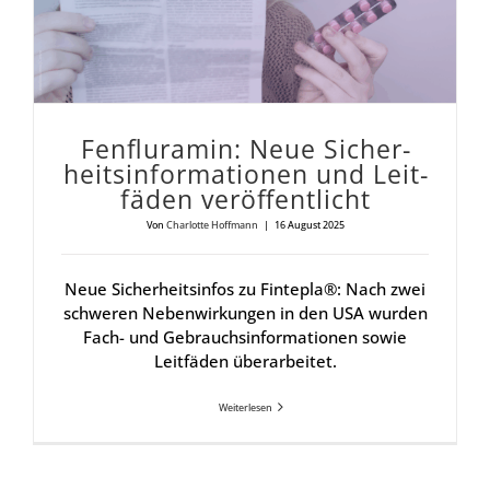
Fen­flu­ra­min: Neue Sicher­
heits­in­for­ma­tio­nen und Leit­
fä­den ver­öf­fent­licht
Von
Charlotte Hoffmann
|
16 August 2025
Neue Sicherheitsinfos zu Fintepla®: Nach zwei
schweren Nebenwirkungen in den USA wurden
Fach- und Gebrauchsinformationen sowie
Leitfäden überarbeitet.
Weiterlesen