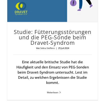
Stu­die: Füt­te­rungs­stö­run­gen
und die PEG-Son­de beim
Dra­vet-Syn­drom
Von
Selina Steffens
|
29 Juli 2024
Eine aktuelle britische Studie hat die
Häufigkeit und den Einsatz von PEG-Sonden
beim Dravet-Syndrom untersucht. Lest im
Detail, zu welchen Ergebnissen die Studie
kommt.
Weiterlesen