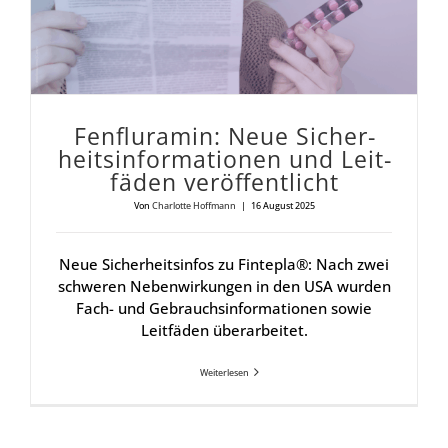
Fen­flu­ra­min: Neue Sicher­
heits­in­for­ma­tio­nen und Leit­
fä­den ver­öf­fent­licht
Von
Charlotte Hoffmann
|
16 August 2025
Neue Sicherheitsinfos zu Fintepla®: Nach zwei
schweren Nebenwirkungen in den USA wurden
Fach- und Gebrauchsinformationen sowie
Leitfäden überarbeitet.
Weiterlesen