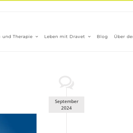
 und The­ra­pie
Leben mit Dra­vet
Blog
Über den
September
2024