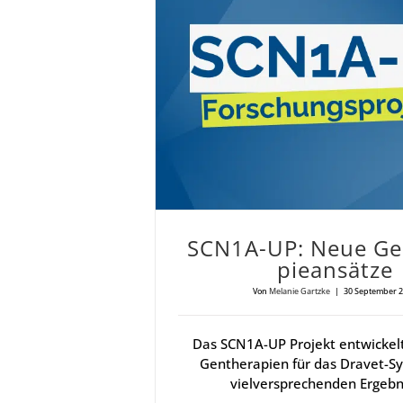
SCN1A-UP: Neue Gen­the­ra­pie­an­sät­ze
SCN1A-UP: Neue Gen­
pie­an­sät­ze
Von
Melanie Gartzke
|
30 September 
Das SCN1A-UP Projekt entwickelt
Gentherapien für das Dravet-S
vielversprechenden Ergebn