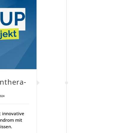
the­ra­
2024
 innovative
yndrom mit
issen.