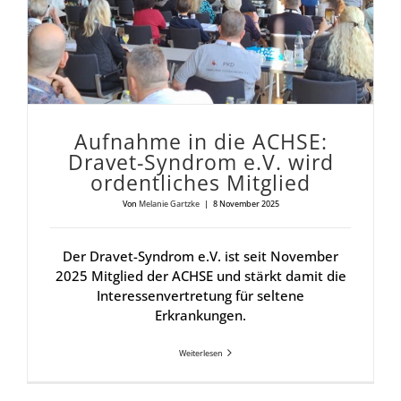
Auf­nah­me in die ACH­SE:
Dra­vet-Syn­drom e.V. wird
ordent­li­ches Mit­glied
Von
Melanie Gartzke
|
8 November 2025
Der Dravet-Syndrom e.V. ist seit November
2025 Mitglied der ACHSE und stärkt damit die
Interessenvertretung für seltene
Erkrankungen.
Weiterlesen