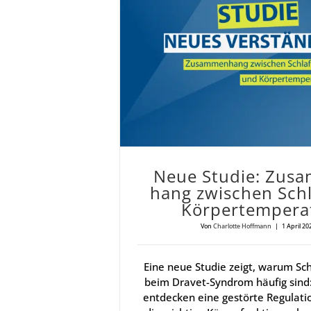
Neue Stu­die: Zusam­men­hang zwi­schen Schlaf und K
Neue Stu­die: Zusa
hang zwi­schen Sch
Kör­per­tem­pe­ra
Von
Charlotte Hoffmann
|
1 April 20
Eine neue Studie zeigt, warum Sc
beim Dravet-Syndrom häufig sind
entdecken eine gestörte Regulati