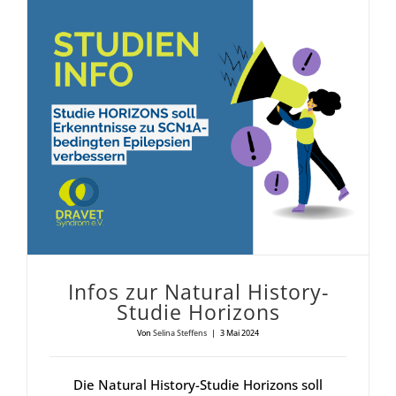
Infos zur Natu­ral Histo­ry-Stu­die Hori­zons
Infos zur Natu­ral Histo­ry-
Stu­die Hori­zons
Von
Selina Steffens
|
3 Mai 2024
Die Natural History-Studie Horizons soll