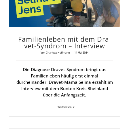
Fami­li­en­le­ben mit dem Dra­
vet-Syn­drom – Inter­view
Von
Charlotte Hoffmann
|
14 Mai 2024
Die Diagnose Dravet-Syndrom bringt das
Familienleben häufig erst einmal
durcheinander. Dravet-Mama Selina erzählt im
Interview mit dem Bunten Kreis Rheinland
über die Anfangszeit.
Weiterlesen