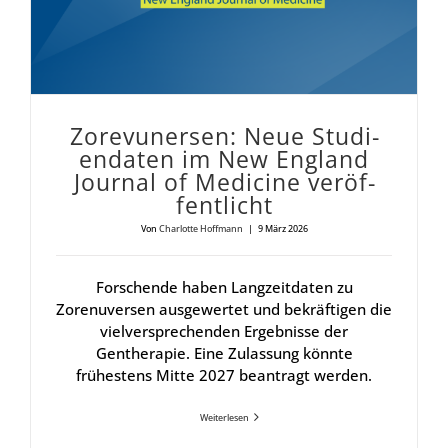
Zore­vu­n­er­sen: Neue Stu­di­
en­da­ten im New Eng­land
Jour­nal of Medi­ci­ne ver­öf­
fent­licht
Von
Charlotte Hoffmann
|
9 März 2026
Forschende haben Langzeitdaten zu
Zorenuversen ausgewertet und bekräftigen die
vielversprechenden Ergebnisse der
Gentherapie. Eine Zulassung könnte
frühestens Mitte 2027 beantragt werden.
Weiterlesen