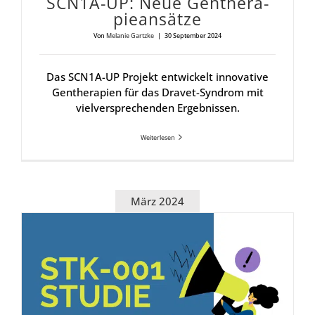
SCN1A-UP: Neue Gen­the­ra­
pie­an­sät­ze
Von
Melanie Gartzke
|
30 September 2024
Das SCN1A-UP Projekt entwickelt innovative
Gentherapien für das Dravet-Syndrom mit
vielversprechenden Ergebnissen.
Weiterlesen
März 2024
STK-001: Neue Daten von Sto­ke The­ra­peu­tics geben Hoff­nung