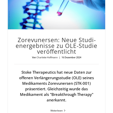
Zore­vu­n­er­sen: Neue Stu­di­
en­ergeb­nis­se zu OLE-Stu­die
ver­öf­fent­licht
Von
Charlotte Hoffmann
|
16 Dezember 2024
Stoke Therapeutics hat neue Daten zur
offenen Verlängerungsstudie (OLE) seines
Medikaments Zorevunersen (STK-001)
präsentiert. Gleichzeitig wurde das
Medikament als "Breakthrough Therapy"
anerkannt.
Weiterlesen