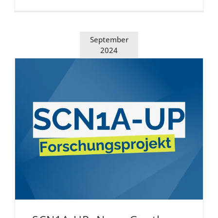
September
2024
SCN1A-UP: Neue Gen­the­ra­pie­an­sät­ze