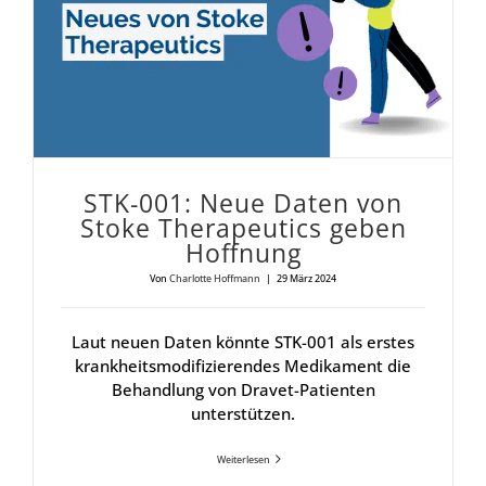
STK-001: Neue Daten von
Sto­ke The­ra­peu­tics geben
Hoff­nung
Von
Charlotte Hoffmann
|
29 März 2024
Laut neuen Daten könnte STK-001 als erstes
krankheitsmodifizierendes Medikament die
Behandlung von Dravet-Patienten
unterstützen.
Weiterlesen