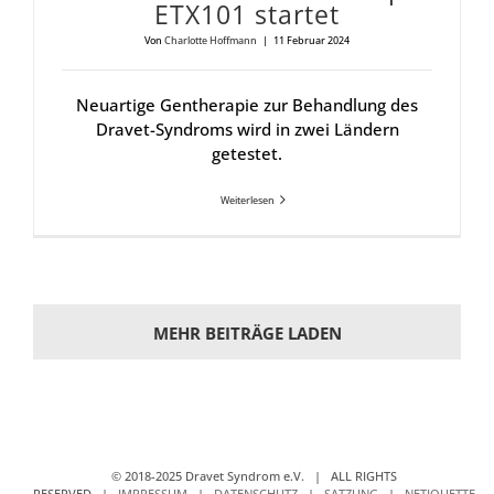
ETX101 star­tet
Von
Charlotte Hoffmann
|
11 Februar 2024
Neuartige Gentherapie zur Behandlung des
Dravet-Syndroms wird in zwei Ländern
getestet.
Weiterlesen
MEHR BEITRÄGE LADEN
© 2018-2025 Dravet Syndrom e.V. | ALL RIGHTS
RESERVED |
IMPRESSUM
|
DATENSCHUTZ
|
SATZUNG
|
NETIQUETTE