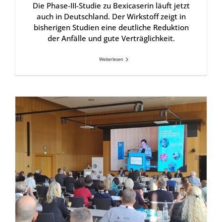
Die Phase-III-Studie zu Bexicaserin läuft jetzt
auch in Deutschland. Der Wirkstoff zeigt in
bisherigen Studien eine deutliche Reduktion
der Anfälle und gute Verträglichkeit.
Weiterlesen
Auf­nah­me in die ACH­SE: Dra­vet-Syn­drom e.V. wird ordent­li­ches Mit­glied