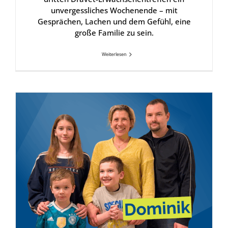
unvergessliches Wochenende – mit
Gesprächen, Lachen und dem Gefühl, eine
große Familie zu sein.
Weiterlesen
Dra­vet-Geschich­ten: Domi­nik, 10 Jah­re