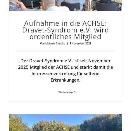
Auf­nah­me in die ACH­SE:
Dra­vet-Syn­drom e.V. wird
ordent­li­ches Mit­glied
Von
Melanie Gartzke
|
8 November 2025
Der Dravet-Syndrom e.V. ist seit November
2025 Mitglied der ACHSE und stärkt damit die
Interessenvertretung für seltene
Erkrankungen.
Weiterlesen