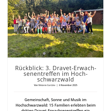
Rück­blick: 3. Dra­vet-Erwach­se­nen­tref­fen im Hoch­schwarz­wald
Rück­blick: 3. Dra­vet-Erwach­
se­nen­tref­fen im Hoch­
schwarz­wald
Von
Melanie Gartzke
|
6 November 2025
Gemeinschaft, Sonne und Musik im
Hochschwarzwald: 15 Familien erlebten beim
dritten Dravet-Erwachsenentreffen ein