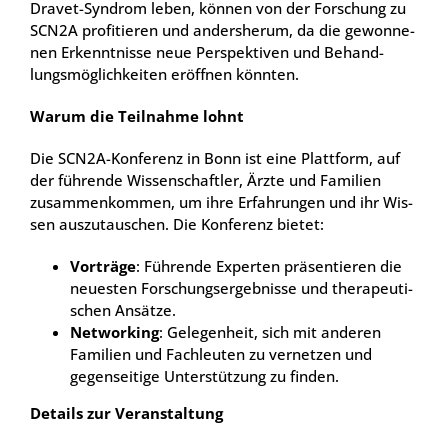
Dra­vet-Syn­drom leben, kön­nen von der For­schung zu
SCN2A pro­fi­tie­ren und anders­her­um, da die gewon­ne­
nen Erkennt­nis­se neue Per­spek­ti­ven und Behand­
lungs­mög­lich­kei­ten eröff­nen könn­ten.
War­um die Teil­nah­me lohnt
Die SCN2A-Kon­fe­renz in Bonn ist eine Platt­form, auf
der füh­ren­de Wis­sen­schaft­ler, Ärz­te und Fami­li­en
zusam­men­kom­men, um ihre Erfah­run­gen und ihr Wis­
sen aus­zu­tau­schen. Die Kon­fe­renz bie­tet:
Vor­trä­ge
: Füh­ren­de Exper­ten prä­sen­tie­ren die
neu­es­ten For­schungs­er­geb­nis­se und the­ra­peu­ti­
schen Ansät­ze.
Net­wor­king
: Gele­gen­heit, sich mit ande­ren
Fami­li­en und Fach­leu­ten zu ver­net­zen und
gegen­sei­ti­ge Unter­stüt­zung zu fin­den.
Details zur Ver­an­stal­tung