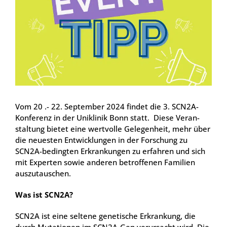
Vom 20 .- 22. Sep­tem­ber 2024 fin­det die 3. SCN2A-
Kon­fe­renz in der Uni­kli­nik Bonn statt. Die­se Ver­an­
stal­tung bie­tet eine wert­vol­le Gele­gen­heit, mehr über
die neu­es­ten Ent­wick­lun­gen in der For­schung zu
SCN2A-beding­ten Erkran­kun­gen zu erfah­ren und sich
mit Exper­ten sowie ande­ren betrof­fe­nen Fami­li­en
aus­zu­tau­schen.
Was ist SCN2A?
SCN2A ist eine sel­te­ne gene­ti­sche Erkran­kung, die
durch Muta­tio­nen im SCN2A-Gen ver­ur­sacht wird. Die­