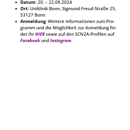
Datum
: 20. – 22.09.2024
Ort
: Uni­kli­nik Bonn, Sig­mund-Freud-Stra­ße 25,
53127 Bonn
Anmel­dung
: Wei­te­re Infor­ma­tio­nen zum Pro­
gramm und die Mög­lich­keit zur Anmel­dung fin­
det ihr
HIER
sowie
auf den SCN2A-Pro­fi­len auf
Face­book
und
Insta­gram
.