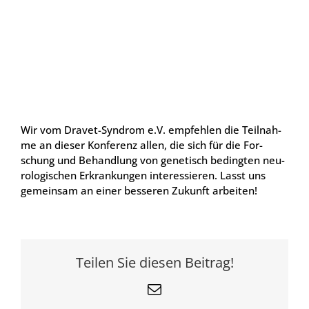
Wir vom Dra­vet-Syn­drom e.V. emp­feh­len die Teil­nah­
me an die­ser Kon­fe­renz allen, die sich für die For­
schung und Behand­lung von gene­tisch beding­ten neu­
ro­lo­gi­schen Erkran­kun­gen inter­es­sie­ren. Lasst uns
gemein­sam an einer bes­se­ren Zukunft arbei­ten!
Teilen Sie diesen Beitrag!
E-
Mail