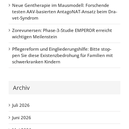
Neue Gen­the­ra­pie im Maus­mo­dell: For­schen­de
tes­ten AAV-basier­ten Ant­agoN­AT-Ansatz beim Dra­
vet-Syn­drom
Zore­vu­n­er­sen: Pha­se-3-Stu­die EMPER­OR erreicht
wich­ti­gen Mei­len­stein
Pfle­ge­re­form und Ein­glie­de­rungs­hil­fe: Bit­te stop­
pen Sie die­se Exis­tenz­be­dro­hung für Fami­li­en mit
schwer­kran­ken Kin­dern
Archiv
Juli 2026
Juni 2026