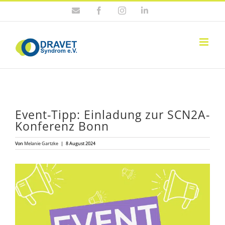
Zum
E-
Facebook
Instagram
LinkedIn
Inhalt
Mail
springen
Event-Tipp: Ein­la­dung zur SCN2A-
Kon­fe­renz Bonn
Von
Melanie Gartzke
|
8 August 2024
Zeige
grösseres
Bild