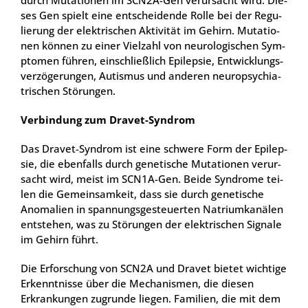
ses Gen spielt eine ent­schei­den­de Rol­le bei der Regu­
lie­rung der elek­tri­schen Akti­vi­tät im Gehirn. Muta­tio­
nen kön­nen zu einer Viel­zahl von neu­ro­lo­gi­schen Sym­
pto­men füh­ren, ein­schließ­lich Epi­lep­sie, Ent­wick­lungs­
ver­zö­ge­run­gen, Autis­mus und ande­ren neu­ro­psych­ia­
tri­schen Stö­run­gen.
Ver­bin­dung zum Dra­vet-Syn­drom
Das Dra­vet-Syn­drom ist eine schwe­re Form der Epi­lep­
sie, die eben­falls durch gene­ti­sche Muta­tio­nen ver­ur­
sacht wird, meist im SCN1A-Gen. Bei­de Syn­dro­me tei­
len die Gemein­sam­keit, dass sie durch gene­ti­sche
Anoma­lien in span­nungs­ge­steu­er­ten Natri­um­ka­nä­len
ent­ste­hen, was zu Stö­run­gen der elek­tri­schen Signa­le
im Gehirn führt.
Die Erfor­schung von SCN2A und Dra­vet bie­tet wich­ti­ge
Erkennt­nis­se über die Mecha­nis­men, die die­sen
Erkran­kun­gen zugrun­de lie­gen. Fami­li­en, die mit dem