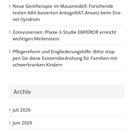
Neue Gen­the­ra­pie im Maus­mo­dell: For­schen­de
tes­ten AAV-basier­ten Ant­agoN­AT-Ansatz beim Dra­
vet-Syn­drom
Zore­vu­n­er­sen: Pha­se-3-Stu­die EMPER­OR erreicht
wich­ti­gen Mei­len­stein
Pfle­ge­re­form und Ein­glie­de­rungs­hil­fe: Bit­te stop­
pen Sie die­se Exis­tenz­be­dro­hung für Fami­li­en mit
schwer­kran­ken Kin­dern
Archiv
Juli 2026
Juni 2026