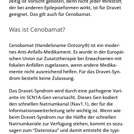
zei­tig ist Vor­sicht gebo­ten, denn nicht jeder Wirk­stoff,
der bei ande­ren Epi­lep­sie­for­men wirkt, ist für Dra­vet
geeig­net. Das gilt auch für Cen­oba­mat.
Was ist Cen­oba­mat?
Cen­oba­mat (Han­dels­na­me Ontoz­ry®) ist ein moder­
nes Anti-Anfalls-Medi­ka­ment. Es wur­de in der Euro­päi­
schen Uni­on zur Zusatz­the­ra­pie bei Erwach­se­nen mit
foka­len Anfäl­len zuge­las­sen, wenn ande­re Medi­ka­
men­te nicht aus­rei­chend hel­fen. Für das Dra­vet-Syn­
drom besteht kei­ne Zulas­sung.
Das Dra­vet-Syn­drom wird durch eine patho­ge­ne Vari­
an­te im SCN1A-Gen ver­ur­sacht. Die­ses Gen kodiert
den schnel­len Natri­um­ka­nal (Nav1.1), der für die
Infor­ma­ti­ons­wei­ter­lei­tung sehr wich­tig ist. Wenn wie
beim Dra­vet-Syn­drom nur die Hälf­te der schnel­len
Natri­um­ka­nä­le zur Ver­fü­gung ste­hen, kommt es sozu­
sa­gen zum “Daten­stau” und damit ent­steht die typi­