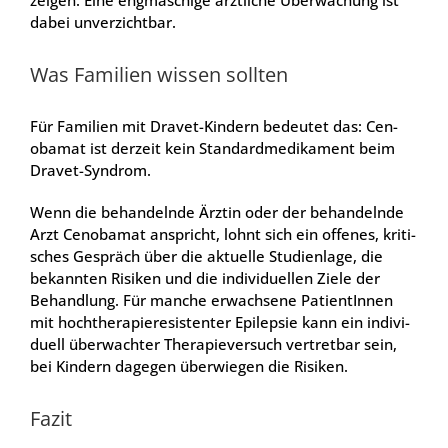
zei­gen. Eine eng­ma­schi­ge ärzt­li­che Über­wa­chung ist
dabei unver­zicht­bar.
Was Fami­li­en wis­sen soll­ten
Für Fami­li­en mit Dra­vet-Kin­dern bedeu­tet das: Cen­
oba­mat ist der­zeit kein Stan­dard­me­di­ka­ment beim
Dra­vet-Syn­drom.
Wenn die behan­deln­de Ärz­tin oder der behan­deln­de
Arzt Cen­oba­mat anspricht, lohnt sich ein offe­nes, kri­ti­
sches Gespräch über die aktu­el­le Stu­di­en­la­ge, die
bekann­ten Risi­ken und die indi­vi­du­el­len Zie­le der
Behand­lung. Für man­che erwach­se­ne Pati­en­tIn­nen
mit hoch­the­ra­pie­re­sis­ten­ter Epi­lep­sie kann ein indi­vi­
du­ell über­wach­ter The­ra­pie­ver­such ver­tret­bar sein,
bei Kin­dern dage­gen über­wie­gen die Risi­ken.
Fazit