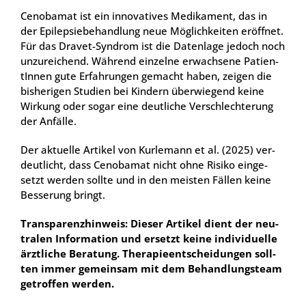
Cen­oba­mat ist ein inno­va­ti­ves Medi­ka­ment, das in
der Epi­lep­sie­be­hand­lung neue Mög­lich­kei­ten eröff­net.
Für das Dra­vet-Syn­drom ist die Daten­la­ge jedoch noch
unzu­rei­chend. Wäh­rend ein­zel­ne erwach­se­ne Pati­en­
tIn­nen gute Erfah­run­gen gemacht haben, zei­gen die
bis­he­ri­gen Stu­di­en bei Kin­dern über­wie­gend kei­ne
Wir­kung oder sogar eine deut­li­che Ver­schlech­te­rung
der Anfäl­le.
Der aktu­el­le Arti­kel von Kur­le­mann et al. (2025) ver­
deut­licht, dass Cen­oba­mat nicht ohne Risi­ko ein­ge­
setzt wer­den soll­te und in den meis­ten Fäl­len kei­ne
Bes­se­rung bringt.
Trans­pa­renz­hin­weis:
Die­ser Arti­kel dient der neu­
tra­len Infor­ma­ti­on und ersetzt kei­ne indi­vi­du­el­le
ärzt­li­che Bera­tung. The­ra­pie­ent­schei­dun­gen soll­
ten immer gemein­sam mit dem Behand­lungs­team
getrof­fen wer­den.