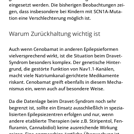
ein­ge­setzt wer­den. Die bis­he­ri­gen Beob­ach­tun­gen zei­
gen, dass ins­be­son­de­re bei Kin­dern mit SCN1A-Muta­
ti­on eine Ver­schlech­te­rung mög­lich ist.
War­um Zurück­hal­tung wich­tig ist
Auch wenn Cen­oba­mat in ande­ren Epi­lep­sie­for­men
viel­ver­spre­chend wirkt, ist die Situa­ti­on beim Dra­vet-
Syn­drom beson­ders kom­plex. Der gene­ti­sche Hin­ter­
grund, die gestör­te Funk­ti­on von Nav1.1‑Kanälen,
macht vie­le Natri­um­ka­nal-gerich­te­te Medi­ka­men­te
ris­kant. Cen­oba­mat greift eben­falls in die­sem Mecha­
nis­mus ein, wenn auch auf beson­de­re Wei­se.
Da die Daten­la­ge beim Dra­vet-Syn­drom noch sehr
begrenzt ist, soll­te ein Ein­satz aus­schließ­lich in spe­zia­
li­sier­ten Epi­lep­sie­zen­tren erfol­gen und nur, wenn
ande­re eta­blier­te The­ra­pien (wie z.B. Stiri­pen­tol, Fen­
flu­ra­min, Can­na­bi­di­ol) kei­ne aus­rei­chen­de Wir­kung