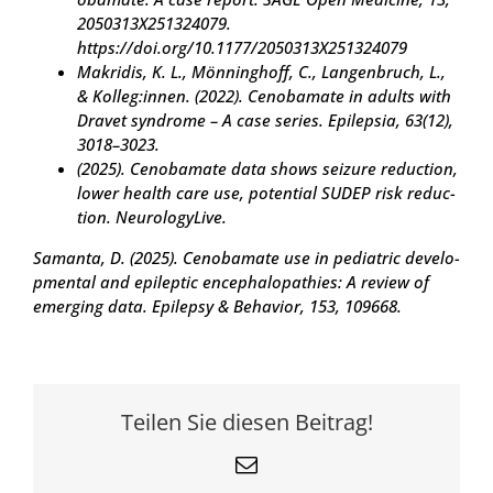
2050313X251324079.
https://doi.org/10.1177/2050313X251324079
Makri­dis, K. L., Mön­ning­hoff, C., Lan­gen­bruch, L.,
& Kolleg:innen. (2022). Cen­oba­mate in adults with
Dra­vet syn­dro­me – A case series. Epi­lep­sia, 63(12),
3018–3023.
(2025). Cen­oba­mate data shows sei­zu­re reduc­tion,
lower health care use, poten­ti­al SUDEP risk reduc­
tion. Neu­ro­lo­gy­Li­ve.
Saman­ta, D. (2025). Cen­oba­mate use in pedia­tric deve­lo­
p­men­tal and epi­lep­tic ence­pha­lo­pa­thies: A review of
emer­ging data. Epi­le­psy & Beha­vi­or, 153, 109668.
Teilen Sie diesen Beitrag!
E-
Mail