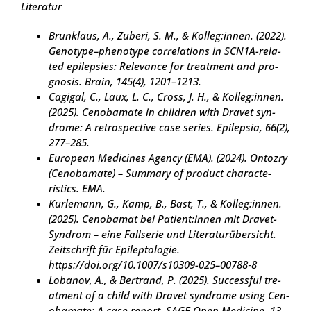
Lite­ra­tur
Brun­klaus, A., Zube­ri, S. M., & Kolleg:innen. (2022).
Genotype–phenotype cor­re­la­ti­ons in SCN1A-rela­
ted epi­lep­sies: Rele­van­ce for tre­at­ment and pro­
gno­sis. Brain, 145(4), 1201–1213.
Cagi­gal, C., Laux, L. C., Cross, J. H., & Kolleg:innen.
(2025). Cen­oba­mate in child­ren with Dra­vet syn­
dro­me: A retro­s­pec­ti­ve case series. Epi­lep­sia, 66(2),
277–285.
Euro­pean Medi­ci­nes Agen­cy (EMA). (2024). Ontoz­ry
(Cen­oba­mate) – Sum­ma­ry of pro­duct cha­rac­te­
ristics. EMA.
Kur­le­mann, G., Kamp, B., Bast, T., & Kolleg:innen.
(2025). Cen­oba­mat bei Patient:innen mit Dra­vet-
Syn­drom – eine Fall­se­rie und Lite­ra­tur­über­sicht.
Zeit­schrift für Epi­lep­to­lo­gie.
https://doi.org/10.1007/s10309-025–00788‑8
Loba­nov, A., & Bert­rand, P. (2025). Suc­cessful tre­
at­ment of a child with Dra­vet syn­dro­me using Cen­
oba­mate: A case report. SAGE Open Medi­ci­ne, 13,