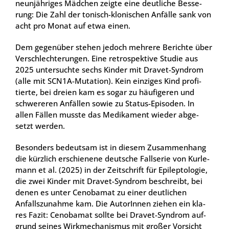
neun­jäh­ri­ges Mäd­chen zeig­te eine deut­li­che Bes­se­
rung: Die Zahl der tonisch-klo­ni­schen Anfäl­le sank von
acht pro Monat auf etwa einen.
Dem gegen­über ste­hen jedoch meh­re­re Berich­te über
Ver­schlech­te­run­gen. Eine retro­spek­ti­ve Stu­die aus
2025 unter­such­te sechs Kin­der mit Dra­vet-Syn­drom
(alle mit SCN1A-Muta­ti­on). Kein ein­zi­ges Kind pro­fi­
tier­te, bei drei­en kam es sogar zu häu­fi­ge­ren und
schwe­re­ren Anfäl­len sowie zu Sta­tus-Epi­so­den. In
allen Fäl­len muss­te das Medi­ka­ment wie­der abge­
setzt wer­den.
Beson­ders bedeut­sam ist in die­sem Zusam­men­hang
die kürz­lich erschie­ne­ne deut­sche Fall­se­rie von Kur­le­
mann et al. (2025) in der Zeit­schrift für Epi­lep­to­lo­gie,
die zwei Kin­der mit Dra­vet-Syn­drom beschreibt, bei
denen es unter Cen­oba­mat zu einer deut­li­chen
Anfalls­zu­nah­me kam. Die AutorIn­nen zie­hen ein kla­
res Fazit: Cen­oba­mat soll­te bei Dra­vet-Syn­drom auf­
grund sei­nes Wirk­me­cha­nis­mus mit gro­ßer Vor­sicht