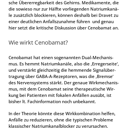
sche Über­er­reg­bar­keit des Gehirns. Medi­ka­men­te, die
die sowie­so nur zur Hälf­te vor­lie­gen­den Natri­um­ka­nä­
le zusätz­lich blo­ckie­ren, kön­nen des­halb bei Dra­vet zu
einer deut­li­chen Anfalls­zu­nah­me füh­ren und genau
hier setzt die kri­ti­sche Dis­kus­si­on über Cen­oba­mat an.
Wie wirkt Cen­oba­mat?
Cen­oba­mat hat einen soge­nann­ten Dual-Mecha­nis­
mus. Es hemmt Natri­um­ka­nä­le, also die ‚Erre­ger­sei­te‘,
und ver­stärkt gleich­zei­tig die hem­men­de Signal­über­
tra­gung über GABA-A-Rezep­to­ren, was die ‚Brem­se‘
des Ner­ven­sys­tems stärkt. Der genaue Wirk­me­cha­nis­
mus, mit dem Cen­oba­mat sei­ne the­ra­peu­ti­sche Wir­
kung bei Pati­en­ten mit foka­len Anfäl­len aus­übt, ist
bis­her lt. Fach­in­for­ma­ti­on noch unbe­kannt.
In der Theo­rie könn­te die­se Wirk­kom­bi­na­ti­on hel­fen,
Anfäl­le zu redu­zie­ren, ohne die typi­schen Pro­ble­me
klas­si­scher Natri­um­ka­nal­blo­cker zu ver­ur­sa­chen.