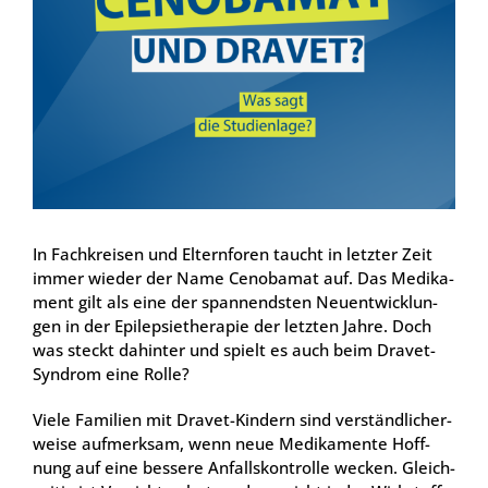
In Fach­krei­sen und Eltern­fo­ren taucht in letz­ter Zeit
immer wie­der der Name Cen­oba­mat auf. Das Medi­ka­
ment gilt als eine der span­nends­ten Neu­ent­wick­lun­
gen in der Epi­lep­sie­t­he­ra­pie der letz­ten Jah­re. Doch
was steckt dahin­ter und spielt es auch beim Dra­vet-
Syn­drom eine Rol­le?
Vie­le Fami­li­en mit Dra­vet-Kin­dern sind ver­ständ­li­cher­
wei­se auf­merk­sam, wenn neue Medi­ka­men­te Hoff­
nung auf eine bes­se­re Anfalls­kon­trol­le wecken. Gleich­