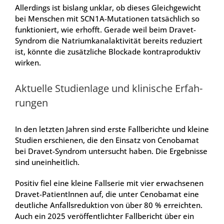
Aller­dings ist bis­lang unklar, ob die­ses Gleich­ge­wicht
bei Men­schen mit SCN1A-Muta­tio­nen tat­säch­lich so
funk­tio­niert, wie erhofft. Gera­de weil beim Dra­vet-
Syn­drom die Natri­um­ka­nal­ak­ti­vi­tät bereits redu­ziert
ist, könn­te die zusätz­li­che Blo­cka­de kon­tra­pro­duk­tiv
wir­ken.
Aktu­el­le Stu­di­en­la­ge und kli­ni­sche Erfah­
run­gen
In den letz­ten Jah­ren sind ers­te Fall­be­rich­te und klei­ne
Stu­di­en erschie­nen, die den Ein­satz von Cen­oba­mat
bei Dra­vet-Syn­drom unter­sucht haben. Die Ergeb­nis­se
sind unein­heit­lich.
Posi­tiv fiel eine klei­ne Fall­se­rie mit vier erwach­se­nen
Dra­vet-Pati­en­tIn­nen auf, die unter Cen­oba­mat eine
deut­li­che Anfalls­re­duk­ti­on von über 80 % erreich­ten.
Auch ein 2025 ver­öf­fent­lich­ter Fall­be­richt über ein