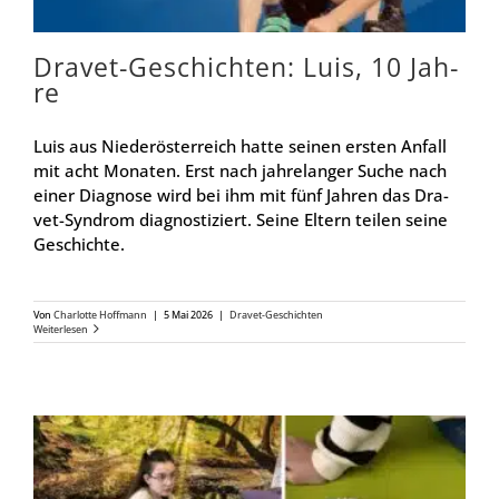
Dra­­vet-Geschich­­ten: Luis, 10 Jah­
re
Luis aus Nie­der­ös­ter­reich hat­te sei­nen ers­ten Anfall
mit acht Mona­ten. Erst nach jah­re­lan­ger Suche nach
einer Dia­gno­se wird bei ihm mit fünf Jah­ren das Dra­
vet-Syn­drom dia­gnos­ti­ziert. Sei­ne Eltern tei­len sei­ne
Geschich­te.
Von
Char­lot­te Hoff­mann
|
5 Mai 2026
|
Dra­vet-Geschich­ten
Wei­ter­le­sen