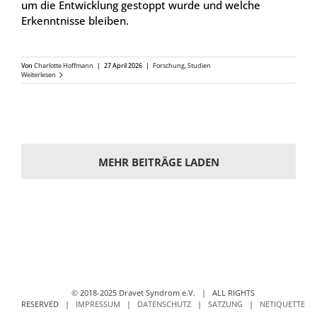
um die Ent­wick­lung gestoppt wur­de und wel­che
Erkennt­nis­se blei­ben.
Von
Char­lot­te Hoff­mann
|
27 April 2026
|
For­schung
,
Stu­di­en
Wei­ter­le­sen
MEHR BEITRÄGE LADEN
© 2018-2025 Dravet Syndrom e.V. | ALL RIGHTS
RESERVED |
IMPRESSUM
|
DATENSCHUTZ
|
SATZUNG
|
NETIQUETTE