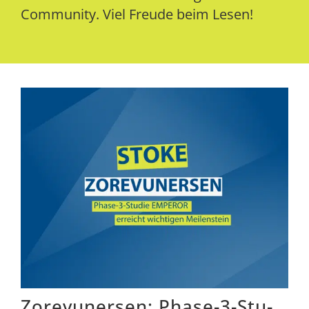
Com­mu­ni­ty. Viel Freu­de beim Lesen!
Zore­vu­n­er­sen: Pha­­­se-3-Stu­­­