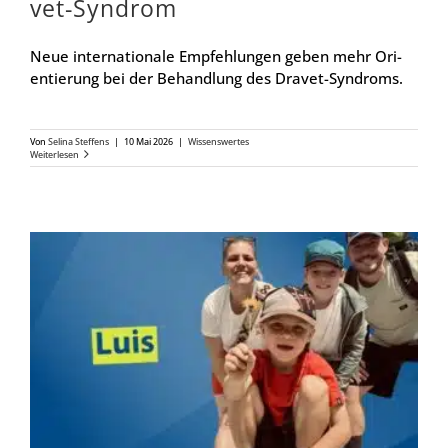
vet-Syn­­­drom
Neue inter­na­tio­na­le Emp­feh­lun­gen geben mehr Ori­
en­tie­rung bei der Behand­lung des Dra­vet-Syn­droms.
Von
Seli­na Stef­fens
|
10 Mai 2026
|
Wis­sens­wer­tes
Wei­ter­le­sen