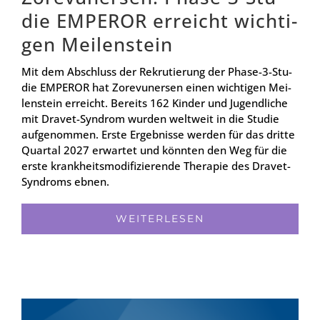
die EMPER­OR erreicht wich­ti­
gen Mei­len­stein
Mit dem Abschluss der Rekru­tie­rung der Pha­­se-3-Stu­­
die EMPER­OR hat Zore­vu­n­er­sen einen wich­ti­gen Mei­
len­stein erreicht. Bereits 162 Kin­der und Jugend­li­che
mit Dra­­vet-Syn­­­drom wur­den welt­weit in die Stu­die
auf­ge­nom­men. Ers­te Ergeb­nis­se wer­den für das drit­te
Quar­tal 2027 erwar­tet und könn­ten den Weg für die
ers­te krank­heits­mo­di­fi­zie­ren­de The­ra­pie des Dra­­vet-
Syn­­­droms ebnen.
WEI­TER­LE­SEN