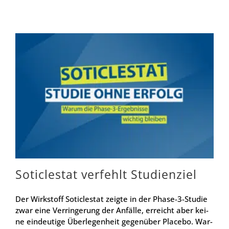
Sotic­les­tat ver­fehlt Stu­di­en­ziel
Der Wirk­stoff Sotic­les­tat zeig­te in der Pha­se-3-Stu­die
zwar eine Ver­rin­ge­rung der Anfäl­le, erreicht aber kei­
ne ein­deu­ti­ge Über­le­gen­heit gegen­über Pla­ce­bo. War­